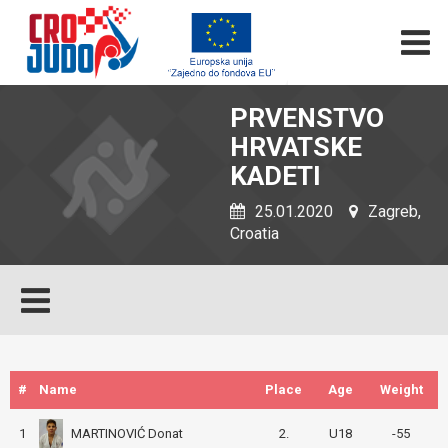
PRVENSTVO
HRVATSKE
KADETI
25.01.2020
Zagreb,
Croatia
#
Name
Place
Age
Weight
MARTINOVIĆ Donat
1
2.
U18
-55