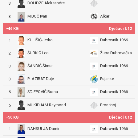
DOLIDZE Aleksandre
3
MIJOČ Ivan
Alkar
3
-46 KG
Dječaci U12
KULIŠIĆ Jerko
Dubrovnik 1966
1
ŠURKIĆ Leo
Župa Dubrovačka
2
ŠANDIĆ Šimun
Dubrovnik 1966
3
PLAZIBAT Duje
Pujanke
3
STJEPOVIĆ Borna
Dubrovnik 1966
5
MUKIDJAM Raymond
Bronshoj
5
-50 KG
Dječaci U12
DAHSULJA Damir
Dubrovnik 1966
1