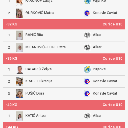
PARUNOV Lucija
Pujanke
1
ĐURKOVIĆ Matea
Konavle Cavtat
2
-32 KG
Curice U10
BANIĆ Rita
Alkar
1
MILANOVIĆ - LITRE Petra
Alkar
2
-36 KG
Curice U10
BAGARIĆ Željka
Pujanke
1
KRALJ Lukrecija
Konavle Cavtat
2
PUŠIĆ Dora
Konavle Cavtat
3
-40 KG
Curice U10
KATIĆ Antea
Alkar
1
+44 KG
Curice U10