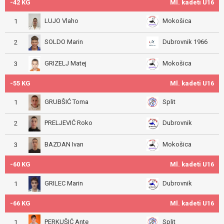
-42 KG
Ml. kadeti U16
LUJO Vlaho
Mokošica
1
SOLDO Marin
Dubrovnik 1966
2
GRIZELJ Matej
Mokošica
3
-55 KG
Ml. kadeti U16
GRUBŠIĆ Toma
Split
1
PRELJEVIĆ Roko
Dubrovnik
2
BAZDAN Ivan
Mokošica
3
-60 KG
Ml. kadeti U16
GRILEC Marin
Dubrovnik
1
-66 KG
Ml. kadeti U16
PERKUŠIĆ Ante
Split
1