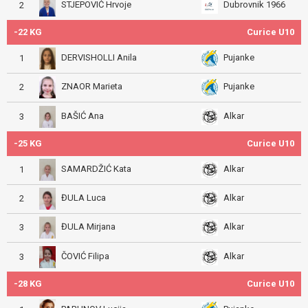
STJEPOVIĆ Hrvoje
Dubrovnik 1966
2
-22 KG
Curice U10
DERVISHOLLI Anila
Pujanke
1
ZNAOR Marieta
Pujanke
2
BAŠIĆ Ana
Alkar
3
-25 KG
Curice U10
SAMARDŽIĆ Kata
Alkar
1
ĐULA Luca
Alkar
2
ĐULA Mirjana
Alkar
3
ČOVIĆ Filipa
Alkar
3
-28 KG
Curice U10