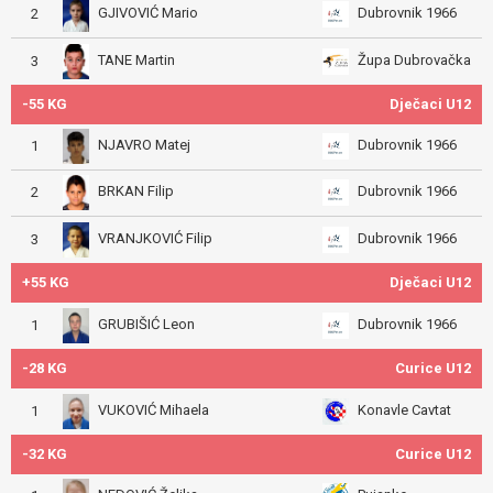
GJIVOVIĆ Mario
Dubrovnik 1966
2
TANE Martin
Župa Dubrovačka
3
-55 KG
Dječaci U12
NJAVRO Matej
Dubrovnik 1966
1
BRKAN Filip
Dubrovnik 1966
2
VRANJKOVIĆ Filip
Dubrovnik 1966
3
+55 KG
Dječaci U12
GRUBIŠIĆ Leon
Dubrovnik 1966
1
-28 KG
Curice U12
VUKOVIĆ Mihaela
Konavle Cavtat
1
-32 KG
Curice U12