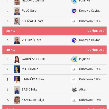
NEDOVIĆ Željka
Pujanke
1
PUJO Sara
Konavle Cavtat
2
KODŽAGA Zara
Dubrovnik 1966
3
-36 KG
Curice U12
VUKOVIĆ Tara
Konavle Cavtat
1
-40 KG
Curice U12
GOBIN Ana Lucia
Pujanke
1
MATIĆ Miko
Dubrovnik 1966
2
STANIČIĆ Antea
Dubrovnik 1966
3
BAŠIĆ Nika
Alkar
3
KAMINSKI Julija
Dubrovnik 1966
5