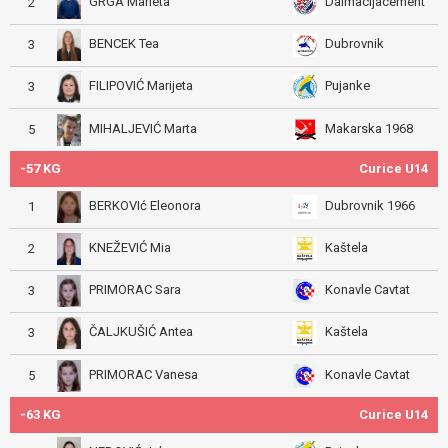
GRGA Marieta
Dalmacijacement
2
BENCEK Tea
Dubrovnik
3
FILIPOVIĆ Marijeta
Pujanke
3
MIHALJEVIĆ Marta
Makarska 1968
5
-57 KG
Curice U14
BERKOVIć Eleonora
Dubrovnik 1966
1
KNEŽEVIĆ Mia
Kaštela
2
PRIMORAC Sara
Konavle Cavtat
3
ČALJKUŠIĆ Antea
Kaštela
3
PRIMORAC Vanesa
Konavle Cavtat
5
-63 KG
Curice U14