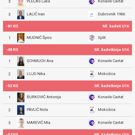
PLEĆAŠ Luka
Konavle Cavtat
3
LALIĆ Ivan
Dubrovnik 1966
3
-81 KG
Ml. kadeti U16
MUDNIĆ Špiro
Split
1
-48 KG
Ml. kadetkinje U16
SCHMUCH Ana
Konavle Cavtat
1
LUJO Nika
Mokošica
2
-52 KG
Ml. kadetkinje U16
ĐURKOVIĆ Antonija
Konavle Cavtat
1
PAVLIĆ Nola
Mokošica
2
MAREVIĆ Mia
Konavle Cavtat
3
-57 KG
Ml. kadetkinje U16