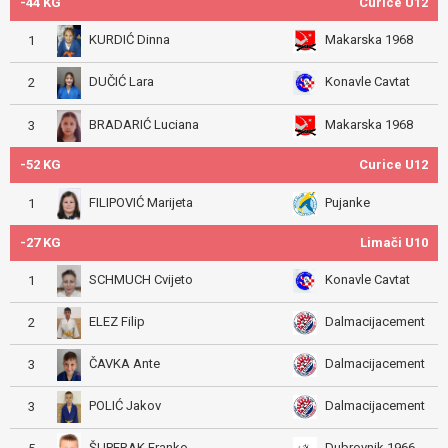
-44 KG
Curice U12
KURDIĆ Dinna
Makarska 1968
1
DUČIĆ Lara
Konavle Cavtat
2
BRADARIĆ Luciana
Makarska 1968
3
-52 KG
Curice U12
FILIPOVIĆ Marijeta
Pujanke
1
-27 KG
Limači U10
SCHMUCH Cvijeto
Konavle Cavtat
1
ELEZ Filip
Dalmacijacement
2
ČAVKA Ante
Dalmacijacement
3
POLIĆ Jakov
Dalmacijacement
3
ŠUPERAK Franko
Dubrovnik 1966