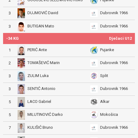
2
DUJMOVIĆ David
Dubrovnik 1966
3
BUTIGAN Mato
Dubrovnik 1966
3
-34 KG
Dječaci U12
PERIĆ Ante
Pujanke
1
TOMAŠEVIĆ Marin
Dubrovnik 1966
2
ZULIM Luka
Split
3
SENTIĆ Antonio
Dubrovnik 1966
3
LACO Gabriel
Alkar
5
MILUTINOVIĆ Darko
Mokošica
5
KULIŠIĆ Bruno
Dubrovnik 1966
7