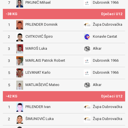
PIKUNIĆ Mihael
Dubrovnik 1966
7
-38 KG
Dječaci U12
PRLENDER Dominik
Župa Dubrovačka
1
CVITKOVIĆ Špiro
Konavle Cavtat
2
MAROŠ Luka
Alkar
3
MARLAIS Patrick Robert
Dubrovnik 1966
3
LEVANAT Karlo
Dubrovnik 1966
5
MATIJAŠEVIĆ Mateo
Alkar
5
-42 KG
Dječaci U12
PRLENDER Ivan
Župa Dubrovačka
1
ŠIMUNOVIĆ Luka
Župa Dubrovačka
2