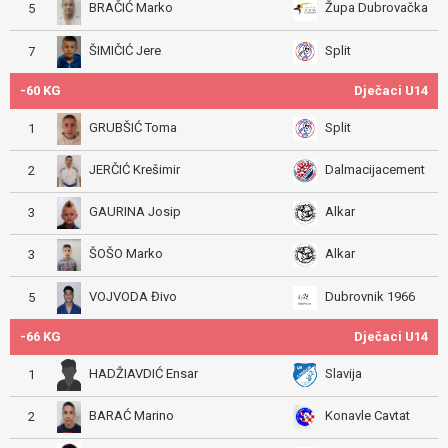
BRAČIĆ Marko
Župa Dubrovačka
5
ŠIMIČIĆ Jere
Split
7
-60 KG
Dječaci U14
GRUBŠIĆ Toma
Split
1
JERČIĆ Krešimir
Dalmacijacement
2
GAURINA Josip
Alkar
3
ŠOŠO Marko
Alkar
3
VOJVODA Đivo
Dubrovnik 1966
5
-66 KG
Dječaci U14
HADŽIAVDIĆ Ensar
Slavija
1
BARAĆ Marino
Konavle Cavtat
2