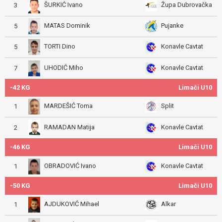
ŠURKIĆ Ivano
Župa Dubrovačka
3
MATAS Dominik
Pujanke
5
TORTI Dino
Konavle Cavtat
5
UHODIĆ Miho
Konavle Cavtat
7
-42 KG
Limači U10
MARDEŠIĆ Toma
Split
1
RAMADAN Matija
Konavle Cavtat
2
-46 KG
Limači U10
OBRADOVIĆ Ivano
Konavle Cavtat
1
-50 KG
Limači U10
AJDUKOVIĆ Mihael
Alkar
1