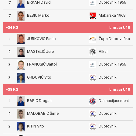
BRKAN David
Dubrovnik 1966
7
BEBIC Marko
Makarska 1968
7
-34 KG
Limači U10
JURKOVIC Paulo
Župa Dubrovačka
1
MASTELIĆ Jere
Alkar
2
FRANUŠIĆ Bartol
Dubrovnik 1966
3
GRDOVIĆ Vito
Dubrovnik
3
-38 KG
Limači U10
BARIĆ Dragan
Dalmacijacement
1
MALOBABIĆ Šime
Dubrovnik
2
KITIN Vito
Dubrovnik
3