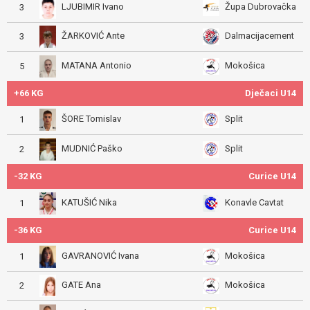
LJUBIMIR Ivano
Župa Dubrovačka
3
ŽARKOVIĆ Ante
Dalmacijacement
3
MATANA Antonio
Mokošica
5
+66 KG
Dječaci U14
ŠORE Tomislav
Split
1
MUDNIĆ Paško
Split
2
-32 KG
Curice U14
KATUŠIĆ Nika
Konavle Cavtat
1
-36 KG
Curice U14
GAVRANOVIĆ Ivana
Mokošica
1
GATE Ana
Mokošica
2