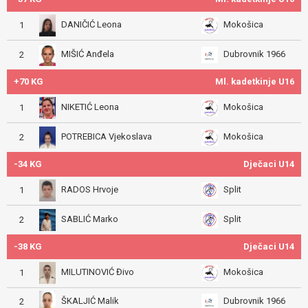
DANIČIĆ Leona
Mokošica
1
MIŠIĆ Anđela
Dubrovnik 1966
2
+70 KG
Ml. kadetkinje U16
NIKETIĆ Leona
Mokošica
1
POTREBICA Vjekoslava
Mokošica
2
-34 KG
Dječaci U14
RADOS Hrvoje
Split
1
SABLIĆ Marko
Split
2
-38 KG
Dječaci U14
MILUTINOVIĆ Đivo
Mokošica
1
ŠKALJIĆ Malik
Dubrovnik 1966
2