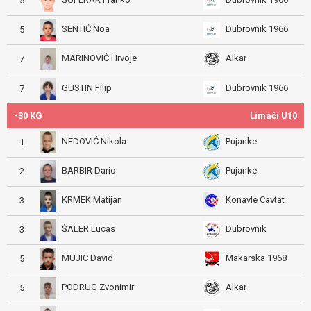
5
SENTIĆ Noa
Dubrovnik 1966
5
MARINOVIĆ Hrvoje
Alkar
7
GUSTIN Filip
Dubrovnik 1966
7
-30 KG
Limači U10
NEDOVIĆ Nikola
Pujanke
1
BARBIR Dario
Pujanke
2
KRMEK Matijan
Konavle Cavtat
3
ŠALER Lucas
Dubrovnik
3
MUJIC David
Makarska 1968
5
PODRUG Zvonimir
Alkar
5