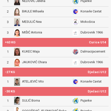
NEDOVIĆ Jelena
Pujanke
1
BAULE Mihaela
Konavle Cavtat
2
MESULIĆ Nea
Mokošica
3
MIŠIĆ Antonia
Dubrovnik 1966
3
+63 KG
Curice U14
KUKEC Maja
Dalmacijacement
1
JAUKOVIĆ Chiara
Dubrovnik 1966
2
-27 KG
Dječaci U12
ATELJEVIĆ Vito
Konavle Cavtat
1
-30 KG
Dječaci U12
SULIĆ Borna
Pujanke
1
GOGOŠEVIĆ JELENKOVIĆ Roko
Pujanke