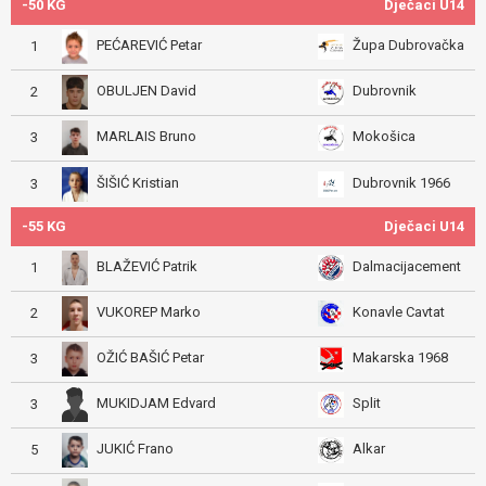
-50 KG
Dječaci U14
PEĆAREVIĆ Petar
Župa Dubrovačka
1
OBULJEN David
Dubrovnik
2
MARLAIS Bruno
Mokošica
3
ŠIŠIĆ Kristian
Dubrovnik 1966
3
-55 KG
Dječaci U14
BLAŽEVIĆ Patrik
Dalmacijacement
1
VUKOREP Marko
Konavle Cavtat
2
OŽIĆ BAŠIĆ Petar
Makarska 1968
3
MUKIDJAM Edvard
Split
3
JUKIĆ Frano
Alkar
5