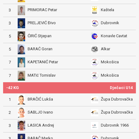
PRIMORAC Petar
Kaštela
3
PRELJEVIĆ Đivo
Dubrovnik
3
ĆIRIĆ Stjepan
Konavle Cavtat
5
BARAĆ Goran
Alkar
5
KAPETANIĆ Petar
Mokošica
7
MATIć Tomislav
Mokošica
7
-42 KG
Dječaci U14
BRAČIĆ Lukša
Župa Dubrovačka
1
SABLJO Ivano
Župa Dubrovačka
2
LASICA Andrej
Dubrovnik 1966
3
BARAČ Marko
Dubrovnik
3