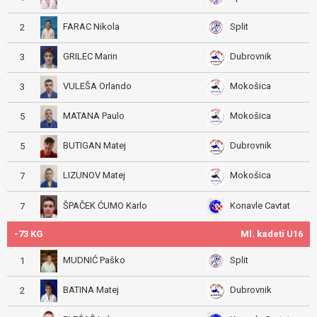
FARAC Nikola
Split
2
GRILEC Marin
Dubrovnik
3
VULEŠA Orlando
Mokošica
3
MATANA Paulo
Mokošica
5
BUTIGAN Matej
Dubrovnik
5
LIZUNOV Matej
Mokošica
7
ŠPAČEK ĆUMO Karlo
Konavle Cavtat
7
-73 KG
Ml. kadeti U16
MUDNIĆ Paško
Split
1
BATINA Matej
Dubrovnik
2