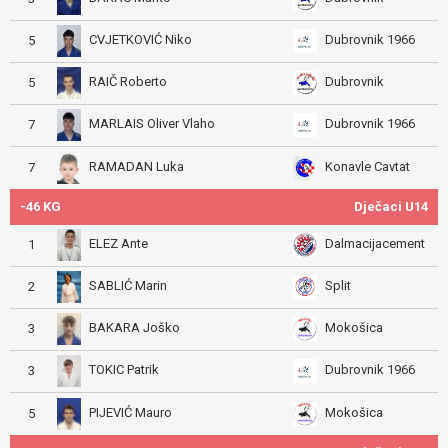
CVJETKOVIĆ Niko
Dubrovnik 1966
5
RAIČ Roberto
Dubrovnik
5
MARLAIS Oliver Vlaho
Dubrovnik 1966
7
RAMADAN Luka
Konavle Cavtat
7
-46 KG
Dječaci U14
ELEZ Ante
Dalmacijacement
1
SABLIĆ Marin
Split
2
BAKARA Joško
Mokošica
3
TOKIC Patrik
Dubrovnik 1966
3
PIJEVIĆ Mauro
Mokošica
5