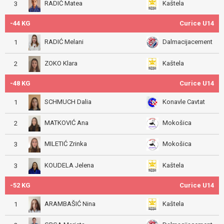
RADIĆ Matea
Kaštela
3
-44 KG
Curice U14
RADIĆ Melani
Dalmacijacement
1
ZOKO Klara
Kaštela
2
-48 KG
Curice U14
SCHMUCH Dalia
Konavle Cavtat
1
MATKOVIĆ Ana
Mokošica
2
MILETIĆ Zrinka
Mokošica
3
KOUDELA Jelena
Kaštela
3
-52 KG
Curice U14
ARAMBAŠIĆ Nina
Kaštela
1