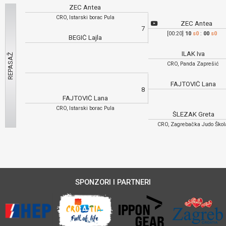
ZEC Antea
CRO, Istarski borac Pula
ZEC Antea
7
[00:20]
10
s0
:
00
s0
BEGIĆ Lajla
ILAK Iva
CRO, Panda Zaprešić
FAJTOVIĆ Lana
8
FAJTOVIĆ Lana
CRO, Istarski borac Pula
ŠLEZAK Greta
CRO, Zagrebačka Judo Ško
SPONZORI I PARTNERI