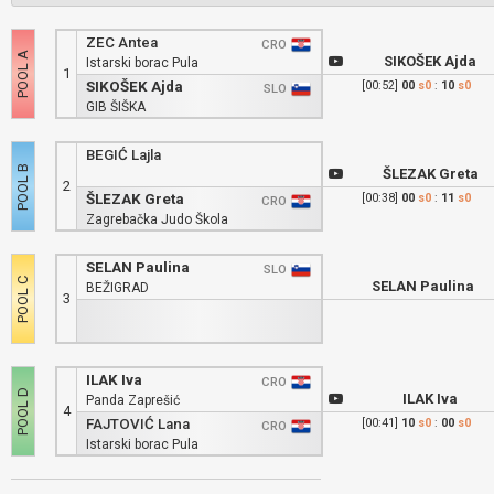
ZEC Antea
CRO
SIKOŠEK Ajda
Istarski borac Pula
1
SIKOŠEK Ajda
[00:52]
00
s0
:
10
s0
SLO
GIB ŠIŠKA
BEGIĆ Lajla
ŠLEZAK Greta
2
ŠLEZAK Greta
[00:38]
00
s0
:
11
s0
CRO
Zagrebačka Judo Škola
SELAN Paulina
SLO
SELAN Paulina
BEŽIGRAD
3
ILAK Iva
CRO
ILAK Iva
Panda Zaprešić
4
FAJTOVIĆ Lana
[00:41]
10
s0
:
00
s0
CRO
Istarski borac Pula