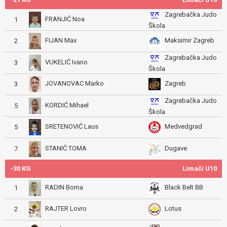
Zagrebačka Judo
FRANJIĆ Noa
1
Škola
FIJAN Max
Maksimir Zagreb
2
Zagrebačka Judo
VUKELIĆ Ivano
3
Škola
JOVANOVAC Marko
Zagreb
3
Zagrebačka Judo
KORDIĆ Mihael
5
Škola
SRETENOVIĆ Laus
Medvedgrad
5
STANIĆ TOMA
Dugave
7
-30 KG
Limači U10
RADIN Borna
Black Belt BB
1
RAJTER Lovro
Lotus
2