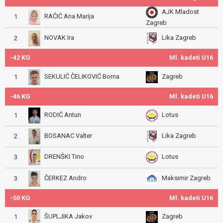
AJK Mladost
RAČIĆ Ana Marija
1
Zagreb
NOVAK Ira
Lika Zagreb
2
-42 KG
Ml. kadeti U16
SEKULIĆ ČELIKOVIĆ Borna
Zagreb
1
-46 KG
Ml. kadeti U16
RODIĆ Antun
Lotus
1
BOSANAC Valter
Lika Zagreb
2
DRENŠKI Tino
Lotus
3
ČERKEZ Andro
Maksimir Zagreb
3
-50 KG
Ml. kadeti U16
ŠUPLJIKA Jakov
Zagreb
1