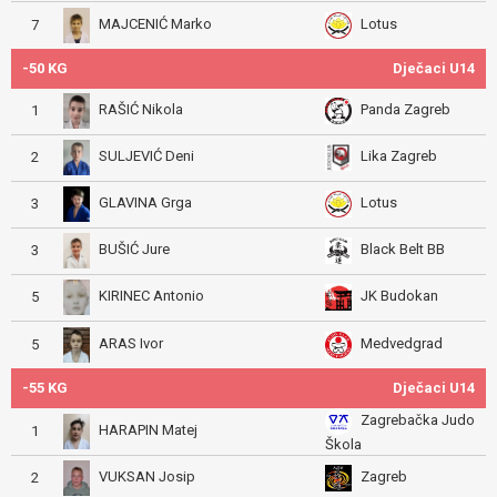
MAJCENIĆ Marko
Lotus
7
-50 KG
Dječaci U14
RAŠIĆ Nikola
Panda Zagreb
1
SULJEVIĆ Deni
Lika Zagreb
2
GLAVINA Grga
Lotus
3
BUŠIĆ Jure
Black Belt BB
3
KIRINEC Antonio
JK Budokan
5
ARAS Ivor
Medvedgrad
5
-55 KG
Dječaci U14
Zagrebačka Judo
HARAPIN Matej
1
Škola
VUKSAN Josip
Zagreb
2