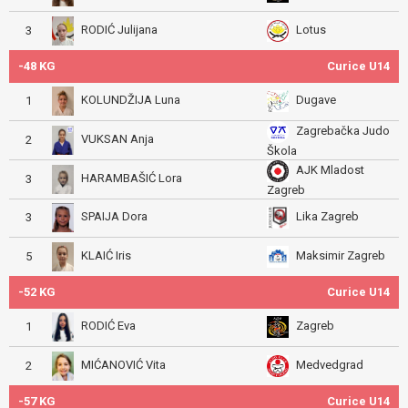
RODIĆ Julijana
Lotus
3
-48 KG
Curice U14
KOLUNDŽIJA Luna
Dugave
1
Zagrebačka Judo
VUKSAN Anja
2
Škola
AJK Mladost
HARAMBAŠIĆ Lora
3
Zagreb
SPAIJA Dora
Lika Zagreb
3
KLAIĆ Iris
Maksimir Zagreb
5
-52 KG
Curice U14
RODIĆ Eva
Zagreb
1
MIĆANOVIĆ Vita
Medvedgrad
2
-57 KG
Curice U14