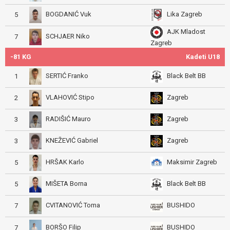
BOGDANIĆ Vuk
Lika Zagreb
5
AJK Mladost
SCHJAER Niko
7
Zagreb
-81 KG
Kadeti U18
SERTIĆ Franko
Black Belt BB
1
VLAHOVIĆ Stipo
Zagreb
2
RADIŠIĆ Mauro
Zagreb
3
KNEŽEVIĆ Gabriel
Zagreb
3
HRŠAK Karlo
Maksimir Zagreb
5
MIŠETA Borna
Black Belt BB
5
CVITANOVIĆ Toma
BUSHIDO
7
BORŠO Filip
BUSHIDO
7