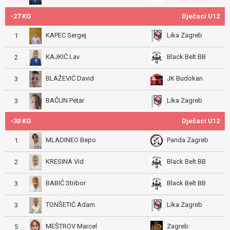
-27 KG
Dječaci U12
KAPEC Sergej
Lika Zagreb
1
KAJKIĆ Lav
Black Belt BB
2
BLAŽEVIĆ David
JK Budokan
3
BAČUN Petar
Lika Zagreb
3
-30 KG
Dječaci U12
MLADINEO Bepo
Panda Zagreb
1
KRESINA Vid
Black Belt BB
2
BABIĆ Stribor
Black Belt BB
3
TONŠETIĆ Adam
Lika Zagreb
3
MEŠTROV Marcel
Zagreb
5