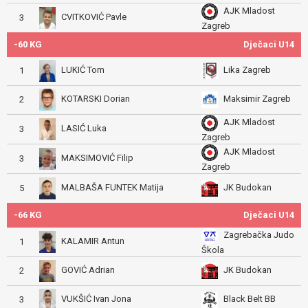
AJK Mladost
CVITKOVIĆ Pavle
3
Zagreb
-60 KG
Dječaci U14
LUKIĆ Tom
Lika Zagreb
1
KOTARSKI Dorian
Maksimir Zagreb
2
AJK Mladost
LASIĆ Luka
3
Zagreb
AJK Mladost
MAKSIMOVIĆ Filip
3
Zagreb
MALBAŠA FUNTEK Matija
JK Budokan
5
-66 KG
Dječaci U14
Zagrebačka Judo
KALAMIR Antun
1
Škola
GOVIĆ Adrian
JK Budokan
2
VUKŠIĆ Ivan Jona
Black Belt BB
3