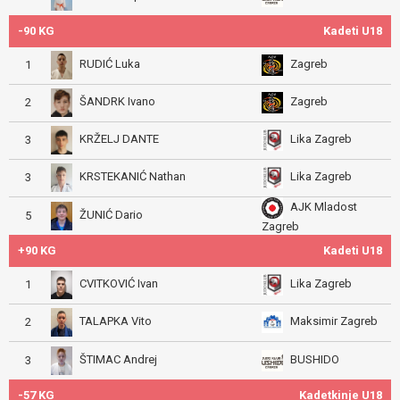
-90 KG
Kadeti U18
RUDIĆ Luka
Zagreb
1
ŠANDRK Ivano
Zagreb
2
KRŽELJ DANTE
Lika Zagreb
3
KRSTEKANIĆ Nathan
Lika Zagreb
3
AJK Mladost
ŽUNIĆ Dario
5
Zagreb
+90 KG
Kadeti U18
CVITKOVIĆ Ivan
Lika Zagreb
1
TALAPKA Vito
Maksimir Zagreb
2
ŠTIMAC Andrej
BUSHIDO
3
-57 KG
Kadetkinje U18