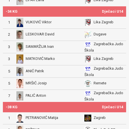
1
-34 KG
Dječaci U14
VUKOVIĆ Viktor
Lika Zagreb
1
LESKOVAR David
Dugave
2
Zagrebačka Judo
SAMARŽIJA Ivan
3
Škola
MATKOVIĆ Marko
Lika Zagreb
3
Zagrebačka Judo
ANIĆ Patrik
5
Škola
MRŠIĆ Josip
Remete
5
Zagrebačka Judo
PALIĆ Anton
7
Škola
-38 KG
Dječaci U14
PETRANOVIĆ Matija
Zagreb
1