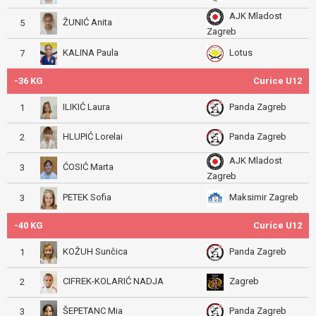
AJK Mladost
ŽUNIĆ Anita
5
Zagreb
KALINA Paula
Lotus
7
-36 KG
Curice U12
ILIKIĆ Laura
Panda Zagreb
1
HLUPIĆ Lorelai
Panda Zagreb
2
AJK Mladost
ĆOSIĆ Marta
3
Zagreb
PETEK Sofia
Maksimir Zagreb
3
-40 KG
Curice U12
KOŽUH Sunčica
Panda Zagreb
1
CIFREK-KOLARIĆ NADJA
Zagreb
2
ŠEPETANC Mia
Panda Zagreb
3