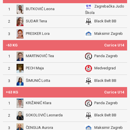
Zagrebačka Judo
BUTKOVIĆ Leona
1
Škola
SUDAR Tena
Black Belt BB
2
PRESKER Lora
Maksimir Zagreb
3
-63 KG
Curice U14
MARTINOVIĆ Tea
Panda Zagreb
1
PECH Maja
Medvedgrad
2
ŠIMUNIĆ Lotta
Black Belt BB
3
+63 KG
Curice U14
KRIŽANIĆ Klara
Panda Zagreb
1
SOKOLOVIĆ Leonarda
Black Belt BB
2
ČENGIJA Aurora
Maksimir Zagreb
3