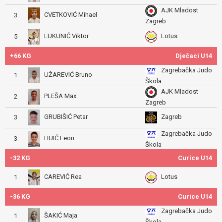
AJK Mladost
CVETKOVIĆ Mihael
3
Zagreb
LUKUNIĆ Viktor
Lotus
5
+66 KG
Dječaci U14
Zagrebačka Judo
UŽAREVIĆ Bruno
1
Škola
AJK Mladost
PLEŠA Max
2
Zagreb
GRUBIŠIĆ Petar
Zagreb
3
Zagrebačka Judo
HUIĆ Leon
3
Škola
-32 KG
Curice U14
CAREVIĆ Rea
Lotus
1
-36 KG
Curice U14
Zagrebačka Judo
ŠAKIĆ Maja
1
Škola