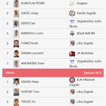
KUREVIJA PETAR
Dugave
2
GAČIĆ Josip
Panda Zagreb
3
Zagrebačka Judo
SERTIĆ Ian
3
Škola
MARKIOLI Lovro
Black Belt BB
5
TOMIĆ Noah
Lika Zagreb
5
ŠABAN Leonard
JK Budokan
7
Zagrebačka Judo
ANDRAŠEK Sven
7
Škola
-50 KG
Dječaci U12
AJK Mladost
VINCEK Petar
1
Zagreb
HORVAT Tom
Lika Zagreb
2
TERZIĆ Tin
Lika Zagreb
3