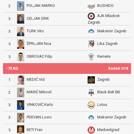
POLJAK MARKO
BUSHIDO
2
AJK Mladost
CELJAK ERIK
3
Zagreb
TURK Vito
Maksimir Zagreb
3
ŠPRLJAN Noa
Lika Zagreb
5
OBROVAC Filip
Remete
5
-73 KG
Kadeti U18
MEDIĆ Vid
Zagreb
1
MARIĆ Mihovil
Black Belt BB
2
VINKOVIĆ Karlo
Lotus
3
PERVAN Lovro
Maksimir Zagreb
3
BETI Fran
Medvedgrad
5