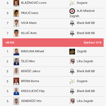
BLAŽINOVIĆ Lovro
Dugave
5
AJK Mladost
PAVLIĆ Ivano
5
Zagreb
IVICA Marin
Black Belt BB
7
NUJIĆ Ante
Black Belt BB
7
-46 KG
Dječaci U14
MADUNA Mihael
Zagreb
1
ČILIĆ Niko
Lika Zagreb
2
BENČIĆ Jakov
Black Belt BB
3
BRTAN Borna
Dugave
3
KRESOJEVIĆ Filip
Black Belt BB
5
SEMENČIĆ Vito
Lika Zagreb
5