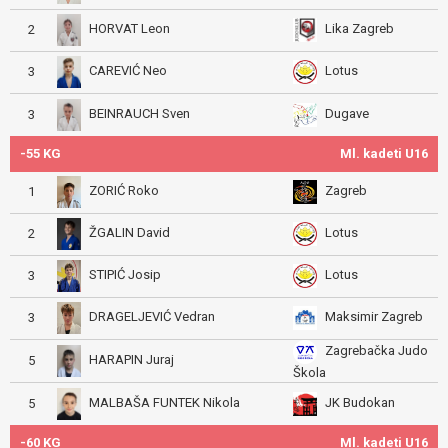
HORVAT Leon
Lika Zagreb
2
CAREVIĆ Neo
Lotus
3
BEINRAUCH Sven
Dugave
3
-55 KG
Ml. kadeti U16
ZORIĆ Roko
Zagreb
1
ŽGALIN David
Lotus
2
STIPIĆ Josip
Lotus
3
DRAGELJEVIĆ Vedran
Maksimir Zagreb
3
Zagrebačka Judo
HARAPIN Juraj
5
Škola
MALBAŠA FUNTEK Nikola
JK Budokan
5
-60 KG
Ml. kadeti U16