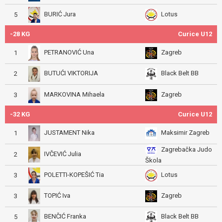
BURIĆ Jura
Lotus
5
-28 KG
Curice U12
PETRANOVIĆ Una
Zagreb
1
BUTUĆI VIKTORIJA
Black Belt BB
2
MARKOVINA Mihaela
Zagreb
3
-32 KG
Curice U12
JUSTAMENT Nika
Maksimir Zagreb
1
Zagrebačka Judo
IVČEVIĆ Julia
2
Škola
POLETTI-KOPEŠIĆ Tia
Lotus
3
TOPIĆ Iva
Zagreb
3
BENČIĆ Franka
Black Belt BB
5