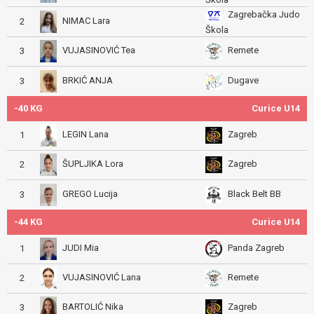
Zagrebačka Judo
NIMAC Lara
2
Škola
VUJASINOVIĆ Tea
Remete
3
BRKIĆ ANJA
Dugave
3
-40 KG
Curice U14
LEGIN Lana
Zagreb
1
ŠUPLJIKA Lora
Zagreb
2
GREGO Lucija
Black Belt BB
3
-44 KG
Curice U14
JUDI Mia
Panda Zagreb
1
VUJASINOVIĆ Lana
Remete
2
BARTOLIĆ Nika
Zagreb
3