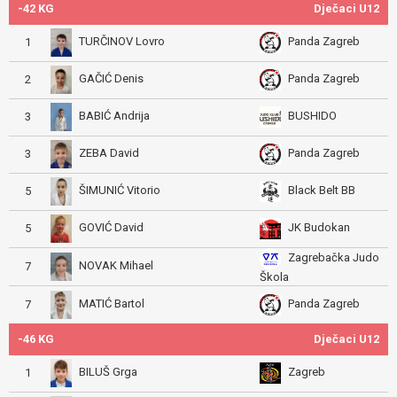
-42 KG
Dječaci U12
TURČINOV Lovro
Panda Zagreb
1
GAČIĆ Denis
Panda Zagreb
2
BABIĆ Andrija
BUSHIDO
3
ZEBA David
Panda Zagreb
3
ŠIMUNIĆ Vitorio
Black Belt BB
5
GOVIĆ David
JK Budokan
5
Zagrebačka Judo
NOVAK Mihael
7
Škola
MATIĆ Bartol
Panda Zagreb
7
-46 KG
Dječaci U12
BILUŠ Grga
Zagreb
1