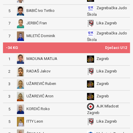
Zagrebačka Judo
BABIĆ Ivo Tvrtko
5
Škola
JERBIĆ Fran
Lika Zagreb
7
Zagrebačka Judo
MILETIĆ Dominik
7
Škola
-34 KG
Dječaci U12
MADUNA MATIJA
Zagreb
1
RADAŠ Jakov
Lika Zagreb
2
UŽAREVIĆ Ruben
Zagreb
3
UŽAREVIĆ Aron
Zagreb
3
AJK Mladost
KORDIĆ Roko
5
Zagreb
ITTY Leon
Lika Zagreb
5