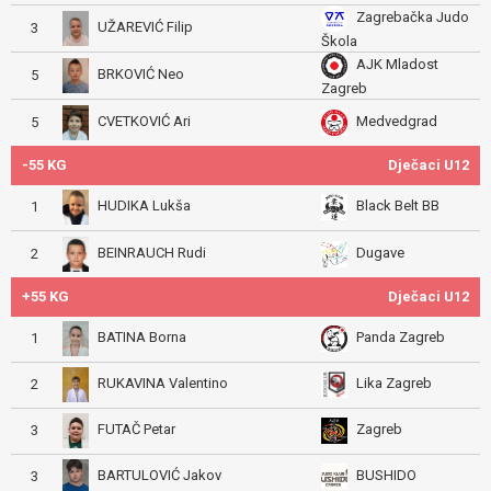
Zagrebačka Judo
UŽAREVIĆ Filip
3
Škola
AJK Mladost
BRKOVIĆ Neo
5
Zagreb
CVETKOVIĆ Ari
Medvedgrad
5
-55 KG
Dječaci U12
HUDIKA Lukša
Black Belt BB
1
BEINRAUCH Rudi
Dugave
2
+55 KG
Dječaci U12
BATINA Borna
Panda Zagreb
1
RUKAVINA Valentino
Lika Zagreb
2
FUTAČ Petar
Zagreb
3
BARTULOVIĆ Jakov
BUSHIDO
3