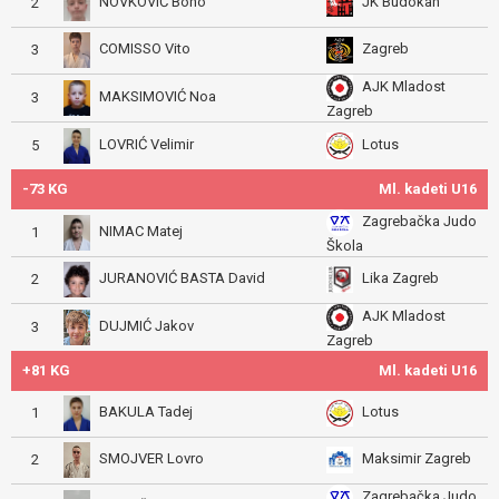
NOVKOVIĆ Bono
JK Budokan
2
COMISSO Vito
Zagreb
3
AJK Mladost
MAKSIMOVIĆ Noa
3
Zagreb
LOVRIĆ Velimir
Lotus
5
-73 KG
Ml. kadeti U16
Zagrebačka Judo
NIMAC Matej
1
Škola
JURANOVIĆ BASTA David
Lika Zagreb
2
AJK Mladost
DUJMIĆ Jakov
3
Zagreb
+81 KG
Ml. kadeti U16
BAKULA Tadej
Lotus
1
SMOJVER Lovro
Maksimir Zagreb
2
Zagrebačka Judo