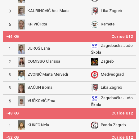
KAURINOVIĆ Ana Maria
Lika Zagreb
3
KRIVIĆ Rita
Remete
5
-44 KG
Curice U12
Zagrebačka Judo
JUROŠ Lana
1
Škola
COMISSO Clarissa
Zagreb
2
ZVONIĆ Marta Mervedi
Medvedgrad
3
BAČUN Borna
Lika Zagreb
3
Zagrebačka Judo
VUČKOVIĆ Ema
5
Škola
-48 KG
Curice U12
KUKEC Nela
Panda Zagreb
1
-52 KG
Curice U12