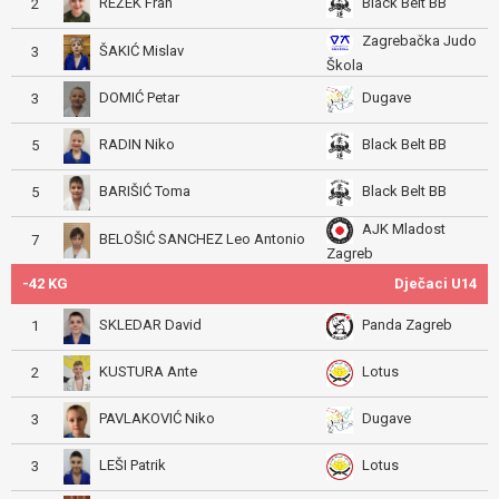
REŽEK Fran
Black Belt BB
2
Zagrebačka Judo
ŠAKIĆ Mislav
3
Škola
DOMIĆ Petar
Dugave
3
RADIN Niko
Black Belt BB
5
BARIŠIĆ Toma
Black Belt BB
5
AJK Mladost
BELOŠIĆ SANCHEZ Leo Antonio
7
Zagreb
-42 KG
Dječaci U14
SKLEDAR David
Panda Zagreb
1
KUSTURA Ante
Lotus
2
PAVLAKOVIĆ Niko
Dugave
3
LEŠI Patrik
Lotus
3