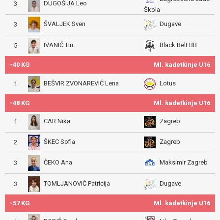
DUGOŠIJA Leo
3
Škola
ŠVALJEK Sven
Dugave
3
IVANIĆ Tin
Black Belt BB
5
-40 KG
Ml. kadetkinje U16
BEŠVIR ZVONAREVIĆ Lena
Lotus
1
-48 KG
Ml. kadetkinje U16
CAR Nika
Zagreb
1
ŠKEC Sofia
Zagreb
2
ČEKO Ana
Maksimir Zagreb
3
TOMLJANOVIĆ Patricija
Dugave
3
-57 KG
Ml. kadetkinje U16