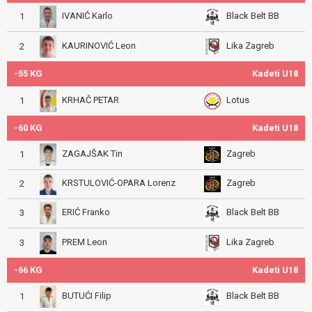
IVANIĆ Karlo
Black Belt BB
1
KAURINOVIĆ Leon
Lika Zagreb
2
-55 KG
Kadeti U18
KRHAČ PETAR
Lotus
1
-60 KG
Kadeti U18
ZAGAJŠAK Tin
Zagreb
1
KRSTULOVIĆ-OPARA Lorenz
Zagreb
2
ERIĆ Franko
Black Belt BB
3
PREM Leon
Lika Zagreb
3
-66 KG
Kadeti U18
BUTUĆI Filip
Black Belt BB
1