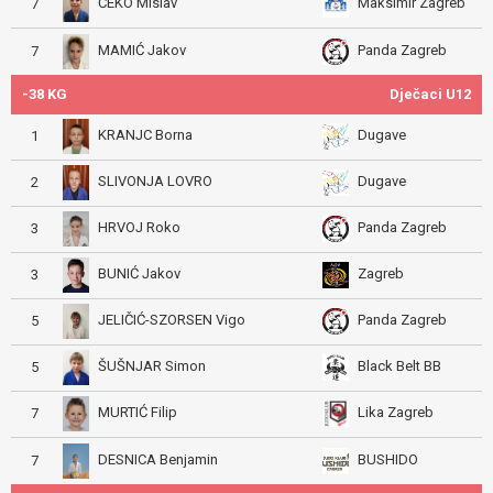
ČEKO Mislav
Maksimir Zagreb
7
MAMIĆ Jakov
Panda Zagreb
7
-38 KG
Dječaci U12
KRANJC Borna
Dugave
1
SLIVONJA LOVRO
Dugave
2
HRVOJ Roko
Panda Zagreb
3
BUNIĆ Jakov
Zagreb
3
JELIČIĆ-SZORSEN Vigo
Panda Zagreb
5
ŠUŠNJAR Simon
Black Belt BB
5
MURTIĆ Filip
Lika Zagreb
7
DESNICA Benjamin
BUSHIDO
7