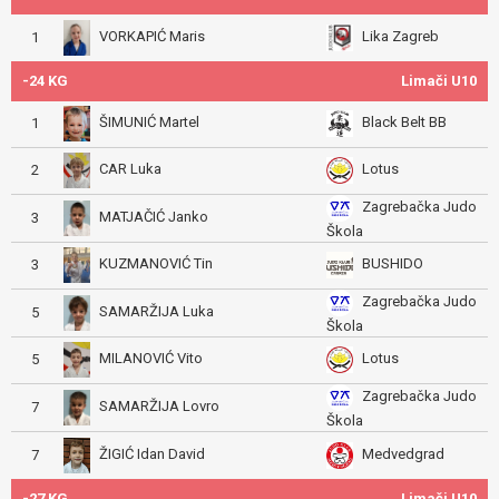
VORKAPIĆ Maris
Lika Zagreb
1
-24 KG
Limači U10
ŠIMUNIĆ Martel
Black Belt BB
1
CAR Luka
Lotus
2
Zagrebačka Judo
MATJAČIĆ Janko
3
Škola
KUZMANOVIĆ Tin
BUSHIDO
3
Zagrebačka Judo
SAMARŽIJA Luka
5
Škola
MILANOVIĆ Vito
Lotus
5
Zagrebačka Judo
SAMARŽIJA Lovro
7
Škola
ŽIGIĆ Idan David
Medvedgrad
7
-27 KG
Limači U10