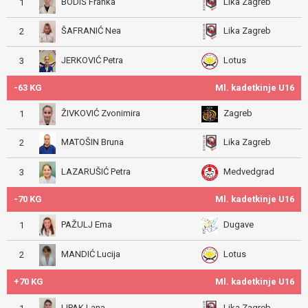
BODIŠ Franka
Lika Zagreb
1
ŠAFRANIĆ Nea
Lika Zagreb
2
JERKOVIĆ Petra
Lotus
3
-63 KG
Ml. kadetkinje U16
ŽIVKOVIĆ Zvonimira
Zagreb
1
MATOŠIN Bruna
Lika Zagreb
2
LAZARUŠIĆ Petra
Medvedgrad
3
-70 KG
Ml. kadetkinje U16
PAŽULJ Ema
Dugave
1
MANDIĆ Lucija
Lotus
2
+70 KG
Ml. kadetkinje U16
LIPAK Lana
Lika Zagreb