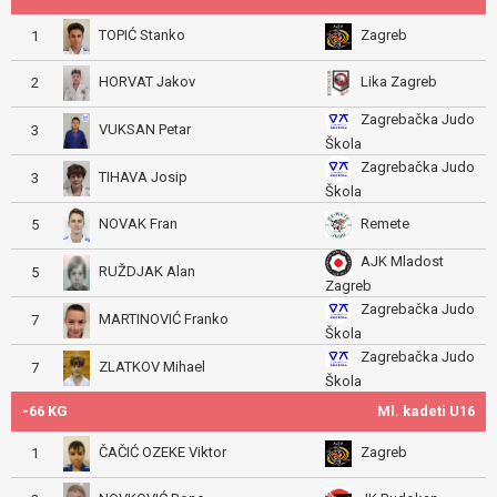
TOPIĆ Stanko
Zagreb
1
HORVAT Jakov
Lika Zagreb
2
Zagrebačka Judo
VUKSAN Petar
3
Škola
Zagrebačka Judo
TIHAVA Josip
3
Škola
NOVAK Fran
Remete
5
AJK Mladost
RUŽDJAK Alan
5
Zagreb
Zagrebačka Judo
MARTINOVIĆ Franko
7
Škola
Zagrebačka Judo
ZLATKOV Mihael
7
Škola
-66 KG
Ml. kadeti U16
ČAČIĆ OZEKE Viktor
Zagreb
1