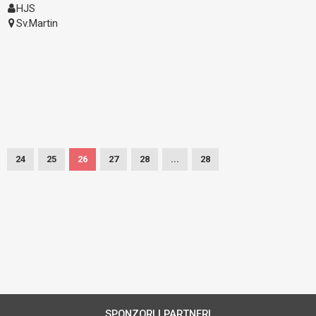
HJS
Sv.Martin
24
25
26
27
28
...
28
SPONZORI I PARTNERI