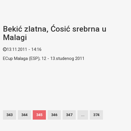
Bekić zlatna, Ćosić srebrna u
Malagi
13.11.2011 - 14:16
ECup Malaga (ESP); 12 - 13.studenog 2011
343
344
345
346
347
...
374