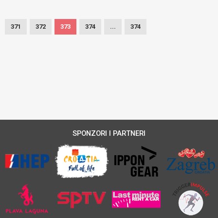
371
372
373
374
...
374
SPONZORI I PARTNERI