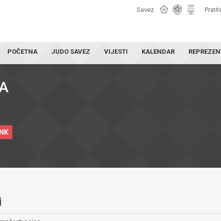
Savez
Pratit
POČETNA
JUDO SAVEZ
VIJESTI
KALENDAR
REPREZEN
A
INK
i