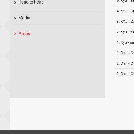
5. Kyu - n
Head to head
4. KYU - O
Media
3. KYU - Z
2. Kyu - p
Pojasi
1. Kyu - s
1. Dan - C
2. Dan - C
3. Dan - C