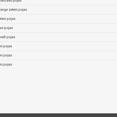
arančasti pojas
range zeleni pojas
eleni pojas
lavi pojas
međi pojas
rni pojas
rni pojas
rni pojas