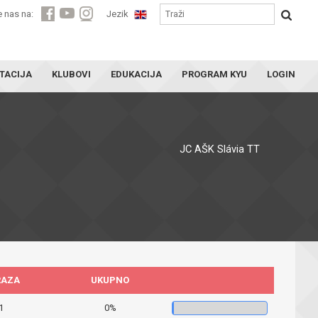
e nas na:
Jezik
TACIJA
KLUBOVI
EDUKACIJA
PROGRAM KYU
LOGIN
JC AŠK Slávia TT
RAZA
UKUPNO
1
0%