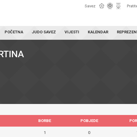
Savez
Pratit
POČETNA
JUDO SAVEZ
VIJESTI
KALENDAR
REPREZEN
RTINA
BORBE
POBJEDE
PO
1
0