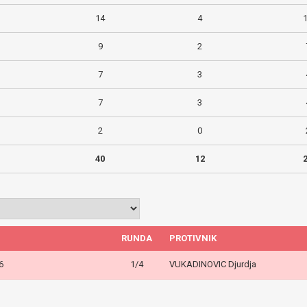
14
4
9
2
7
3
7
3
2
0
40
12
RUNDA
PROTIVNIK
6
1/4
VUKADINOVIC Djurdja