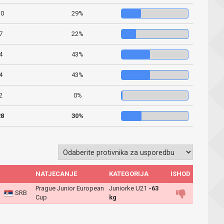
10
29%
7
22%
4
43%
4
43%
2
0%
28
30%
NATJECANJE
KATEGORIJA
ISHOD
Prague Junior European
Juniorke U21
-63
SRB
Cup
kg