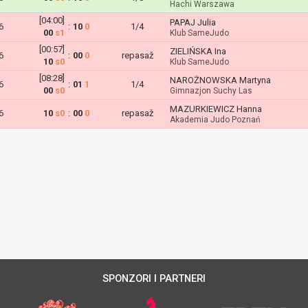
Hachi Warszawa
[04:00]
PAPAJ Julia
6
:
10
0
1/4
00
s1
Klub SameJudo
[00:57]
ZIELIŃSKA Ina
6
:
00
0
repasaž
10
s0
Klub SameJudo
[08:28]
NAROŻNOWSKA Martyna
6
:
01
1
1/4
00
s0
Gimnazjon Suchy Las
MAZURKIEWICZ Hanna
6
10
s0
:
00
0
repasaž
Akademia Judo Poznań
SPONZORI I PARTNERI