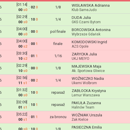
[01:14]
WISŁAWSKA Adrianna
6
:
02
0
1/8
00
s0
Klub SameJudo
[02:29]
DUDA Julia
6
:
10
0
1/4
00
s0
GKS Czarni Bytom
[04:00]
BORCOWSKA Antonina
6
:
00
0
pol finale
00
s0
Wybrzeże Gdańsk
[04:00]
KOMODOWSKI Ingrid
6
:
00
1
finale
00
s2
AZS Opole
[03:30]
ZARYCKA Julia
6
:
01
1
1/16
10
s2
UKJ MEIYO
[02:29]
MAJEWSKA Maja
6
:
00
0
1/8
10
s0
Ak. Sportowa Gliwice
[02:56]
WOŹNICZKO Nadia
6
:
00
2
1/4
11
s1
Ukemi Wolbrom
[01:32]
ZABŁOCKA Krystyna
6
:
10
0
repasaž
00
s0
Lemur Warszawa
[02:09]
PAKUŁA Zuzanna
6
:
10
1
repasaž
01
s1
Halinów Team
[05:22]
WOŹNIAK Urszula
6
:
01
1
za broncu
00
s1
Żak Kielce
PASIECZNA Emilia
6
00
s0
:
10
0
1/8