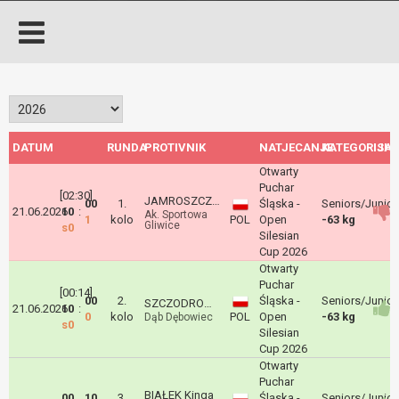
DATUM
RUNDA
PROTIVNIK
NATJECANJE
KATEGORIJA
ISH
Otwarty
Puchar
[02:30]
JAMROSZCZYK Julia
00
1.
Śląska -
Seniors/Junior
21.06.2026
10
:
Ak. Sportowa
1
kolo
POL
Open
-63 kg
Gliwice
s0
Silesian
Cup 2026
Otwarty
Puchar
[00:14]
00
2.
Śląska -
Seniors/Junior
SZCZODROWSKA Maja
21.06.2026
10
:
0
kolo
POL
Open
-63 kg
Dąb Dębowiec
s0
Silesian
Cup 2026
Otwarty
Puchar
BIAŁEK Kinga
00
10
3.
Śląska -
Seniors/Junior