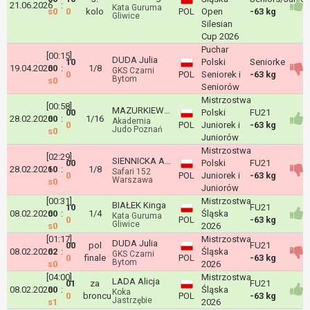
21.06.2026
:
Kata Guruma
s0
0
kolo
POL
Open
-63 kg
Gliwice
Silesian
Cup 2026
Puchar
[00:15]
DUDA Julia
10
Polski
Seniorke
19.04.2026
00
:
1/8
GKS Czarni
0
POL
Seniorek i
-63 kg
Bytom
s0
Seniorów
Mistrzostwa
[00:58]
MAZURKIEWICZ Hanna
00
Polski
FU21
28.02.2026
00
:
1/16
Akademia
0
POL
Juniorek i
-63 kg
Judo Poznań
s0
Juniorów
Mistrzostwa
[02:29]
SIENNICKA Antonina
00
Polski
FU21
28.02.2026
10
:
1/8
Safari 152
0
POL
Juniorek i
-63 kg
Warszawa
s0
Juniorów
[00:31]
Mistrzostwa
BIAŁEK Kinga
10
FU21
08.02.2026
00
:
1/4
Śląska
Kata Guruma
0
POL
-63 kg
Gliwice
s0
2026
[01:17]
Mistrzostwa
DUDA Julia
00
pol
FU21
08.02.2026
02
:
Śląska
GKS Czarni
0
finale
POL
-63 kg
Bytom
s0
2026
[04:00]
Mistrzostwa
LADA Alicja
01
za
FU21
08.02.2026
00
:
Śląska
Koka
0
broncu
POL
-63 kg
Jastrzębie
s1
2026