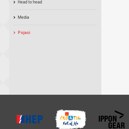
Head to head
Media
Pojasi