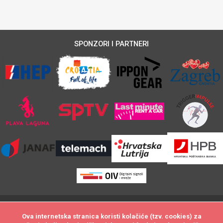
SPONZORI I PARTNERI
@Svi materijali na ovoj stranici zaštićeni su autorskim pravom. Svako
Ova internetska stranica koristi kolačiće (tzv. cookies) za
Ova internetska stranica koristi kolačiće (tzv. cookies) za