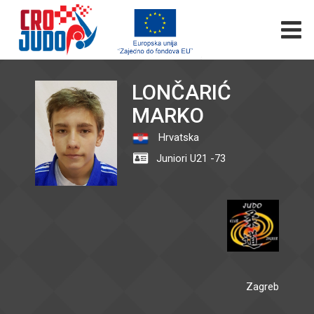
LONČARIĆ
MARKO
Hrvatska
Juniori U21 -73
Zagreb