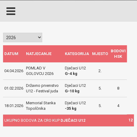
BODOVI
DATUM
NATJECANJE
KATEGORIJA
MJESTO
HSK
POMLAD V
Dječaci U12
04.04.2026
2.
GOLOVCU 2026
G-4 kg
Državno prvenstvo
Dječaci U12
01.02.2026
5.
8
U12 - Festival juda
G-10 kg
Memorial Stanka
Dječaci U12
18.01.2026
5.
4
Topolčnika
-35 kg
12
UKUPNO BODOVA ZA CRO KUP
DJEČACI U12