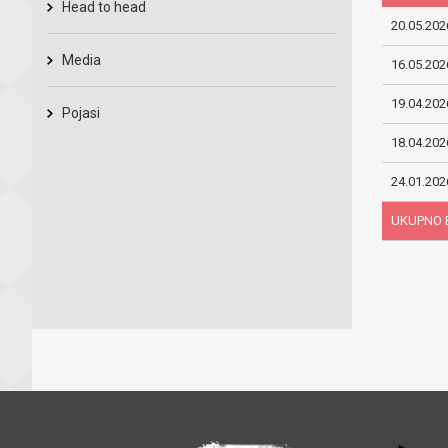
Head to head
20.05.202
Media
16.05.202
19.04.202
Pojasi
18.04.202
24.01.202
UKUPNO 