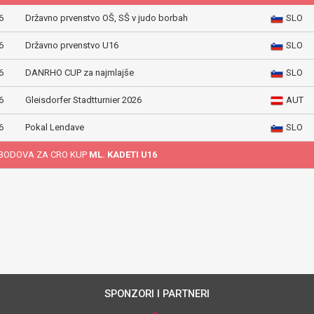
6
Državno prvenstvo OŠ, SŠ v judo borbah
SLO
6
Državno prvenstvo U16
SLO
6
DANRHO CUP za najmlajše
SLO
6
Gleisdorfer Stadtturnier 2026
AUT
6
Pokal Lendave
SLO
BODOVA ZA CRO KUP
ML. KADETI U16
SPONZORI I PARTNERI