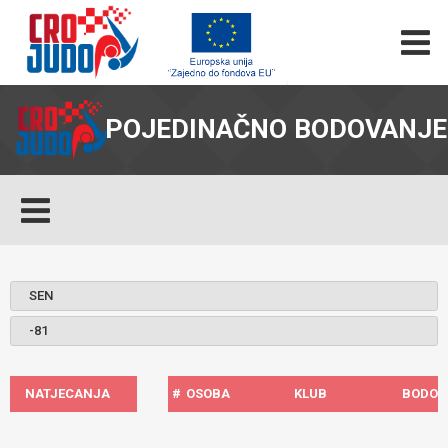
POJEDINAČNO BODOVANJE
NATJECANJA
#
OSOBA
KLUB
BODOV