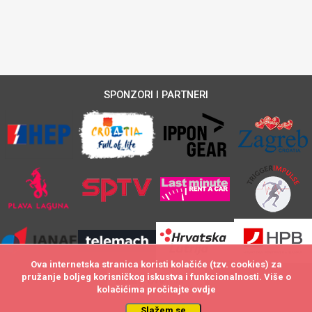
SPONZORI I PARTNERI
Ova internetska stranica koristi kolačiće (tzv. cookies) za
Ova internetska stranica koristi kolačiće (tzv. cookies) za
pružanje boljeg korisničkog iskustva i funkcionalnosti. Više o
pružanje boljeg korisničkog iskustva i funkcionalnosti. Više o
kolačićima pročitajte
kolačićima pročitajte
ovdje
ovdje
Slažem se
Slažem se