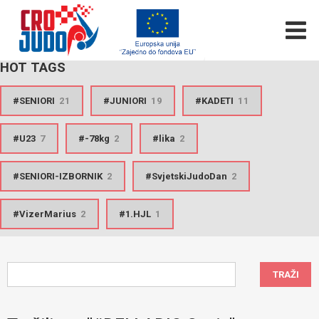
HOT TAGS
SENIORI
21
JUNIORI
19
KADETI
11
U23
7
-78kg
2
lika
2
SENIORI-IZBORNIK
2
SvjetskiJudoDan
2
VizerMarius
2
1.HJL
1