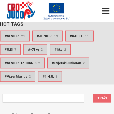
HOT TAGS
SENIORI
21
JUNIORI
19
KADETI
11
U23
7
-78kg
2
lika
2
SENIORI-IZBORNIK
2
SvjetskiJudoDan
2
VizerMarius
2
1.HJL
1