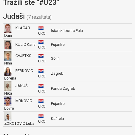
Tražili ste "#U23"
Judaši
(7 rezultata)
KLAČAR
Istarski borac Pula
CRO
Dani
KULIĆ Karla
Pujanke
CRO
CVJETKO
Solin
CRO
Nina
PERKOVIĆ
Zagreb
CRO
Lorena
JAKUŠ
Panda Zagreb
CRO
Nika
MRKOVIĆ
Pujanke
CRO
Lovre
Kaštela
CRO
ZOROTOVIĆ Luka