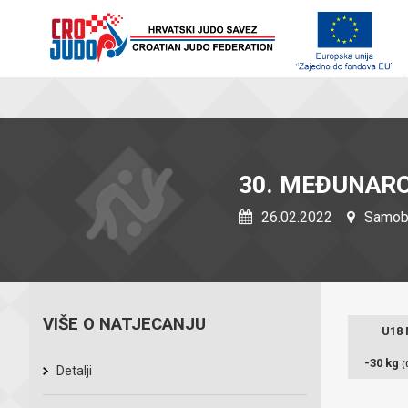
30. MEĐUNAR
26.02.2022
Samobo
VIŠE O NATJECANJU
U18
-30 kg
(
Detalji