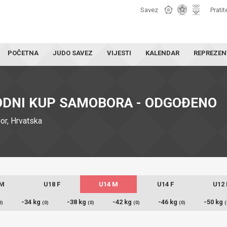
Savez
Pratit
POČETNA
JUDO SAVEZ
VIJESTI
KALENDAR
REPREZEN
ODNI KUP SAMOBORA - ODGOĐENO
r, Hrvatska
 M
U18 F
U14 M
U14 F
U12
-34 kg
-38 kg
-42 kg
-46 kg
-50 kg
0)
(0)
(0)
(0)
(0)
(