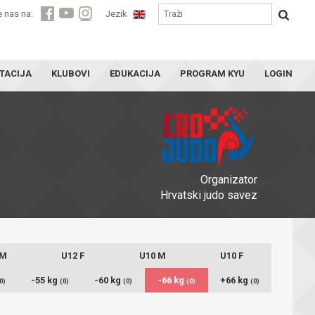
e nas na:
Jezik
TACIJA
KLUBOVI
EDUKACIJA
PROGRAM KYU
LOGIN
Organizator
Hrvatski judo savez
 M
U12 F
U10 M
U10 F
-55 kg
-60 kg
-66 kg
+66 kg
0)
(0)
(0)
(0)
(0)