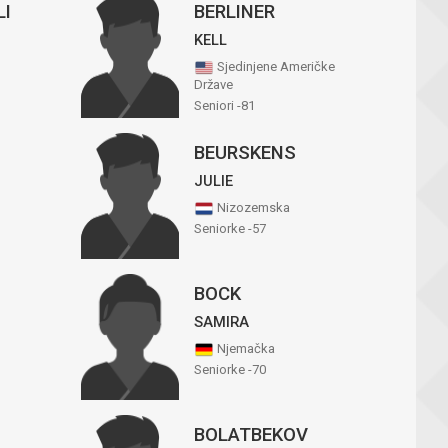
LI
BERLINER
KELL
Sjedinjene Američke
Države
Seniori -81
M
BEURSKENS
JULIE
Nizozemska
Seniorke -57
BOCK
SAMIRA
Njemačka
Seniorke -70
BOLATBEKOV