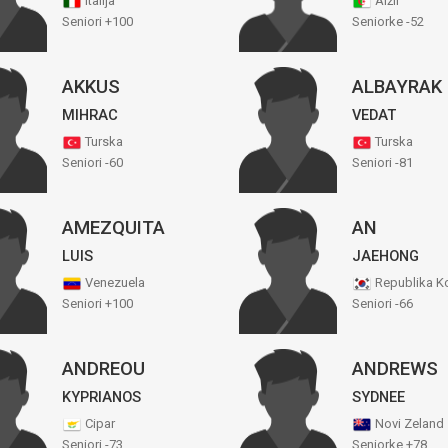
Italija
Alžir
Seniori +100
Seniorke -52
AKKUS
ALBAYRAK
MIHRAC
VEDAT
Turska
Turska
Seniori -60
Seniori -81
AMEZQUITA
AN
LUIS
JAEHONG
Venezuela
Republika Ko
Seniori +100
Seniori -66
ANDREOU
ANDREWS
KYPRIANOS
SYDNEE
Cipar
Novi Zeland
Seniori -73
Seniorke +78