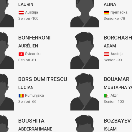
LAURIN
ALINA
Austrija
Njemačka
Seniori -100
Seniorke -78
BONFERRONI
BORCHASH
AURÉLIEN
ADAM
Švicarska
Austrija
Seniori -81
Seniori -90
BORS DUMITRESCU
BOUAMAR
LUCIAN
MUSTAPHA Y
Rumunjska
Alžir
Seniori -66
Seniori -100
BOUSHITA
BOZBAYEV
ABDERRAHMANE
ISLAM