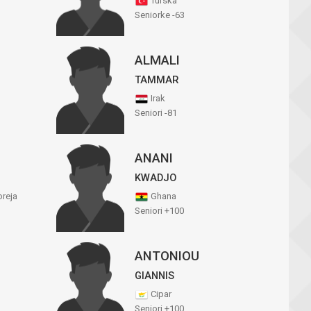
Turska
Seniorke -63
ALMALI
TAMMAR
Irak
Seniori -81
ANANI
KWADJO
reja
Ghana
Seniori +100
ANTONIOU
GIANNIS
Cipar
Seniori +100