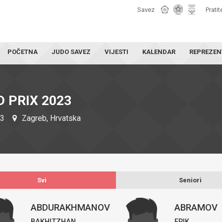
Savez
Pratit
POČETNA
JUDO SAVEZ
VIJESTI
KALENDAR
REPREZEN
 PRIX 2023
23
Zagreb, Hrvatska
Svi
Seniori
ABDURAKHMANOV
ABRAMOV
BAKHITZHAN
ERIK