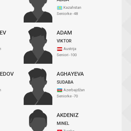
Kazahstan
Seniorke -48
EV
ADAM
VIKTOR
n
Austrija
Seniori -100
EDOV
AGHAYEVA
SUDABA
n
Azerbajdžan
Seniorke -70
AKDENIZ
MINEL