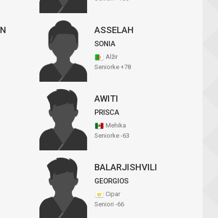
ON
ASSELAH
SONIA
Alžir
Seniorke +78
AWITI
PRISCA
Mehika
Seniorke -63
BALARJISHVILI
GEORGIOS
Cipar
Seniori -66