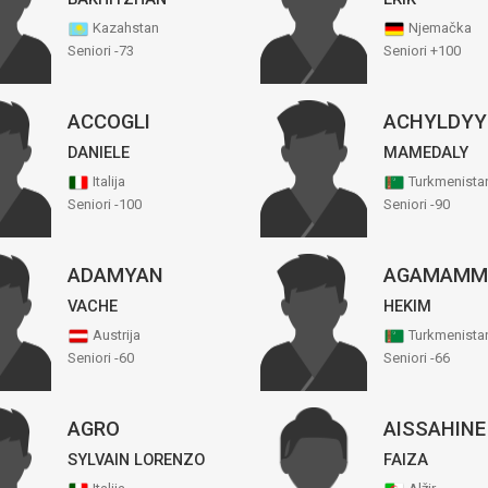
Kazahstan
Njemačka
Seniori -73
Seniori +100
ACCOGLI
ACHYLDYY
DANIELE
MAMEDALY
Italija
Turkmenista
Seniori -100
Seniori -90
ADAMYAN
AGAMAMM
VACHE
HEKIM
Austrija
Turkmenista
Seniori -60
Seniori -66
AGRO
AISSAHINE
SYLVAIN LORENZO
FAIZA