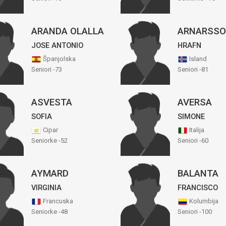
ARANDA OLALLA
ARNARSS
JOSE ANTONIO
HRAFN
Španjolska
Island
Seniori -73
Seniori -81
ASVESTA
AVERSA
SOFIA
SIMONE
Cipar
Italija
Seniorke -52
Seniori -60
AYMARD
BALANTA
VIRGINIA
FRANCISCO
Francuska
Kolumbija
Seniorke -48
Seniori -100