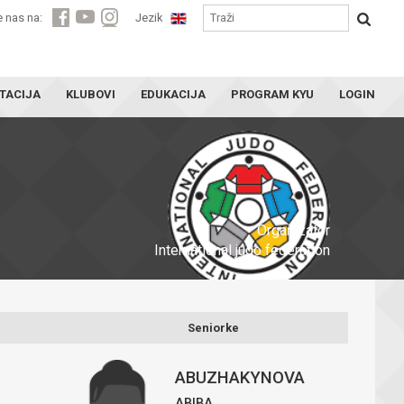
e nas na:
Jezik
TACIJA
KLUBOVI
EDUKACIJA
PROGRAM KYU
LOGIN
Organizator
International judo federation
Seniorke
ABUZHAKYNOVA
ABIBA