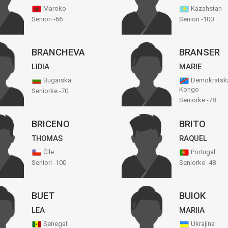
Maroko
Kazahstan
Seniori -66
Seniori -100
BRANCHEVA
BRANSER
LIDIA
MARIE
Bugarska
Demokratska
Kongo
Seniorke -70
Seniorke -78
BRICENO
BRITO
THOMAS
RAQUEL
Čile
Portugal
Seniori -100
Seniorke -48
BUET
BUIOK
LEA
MARIIA
Senegal
Ukrajina