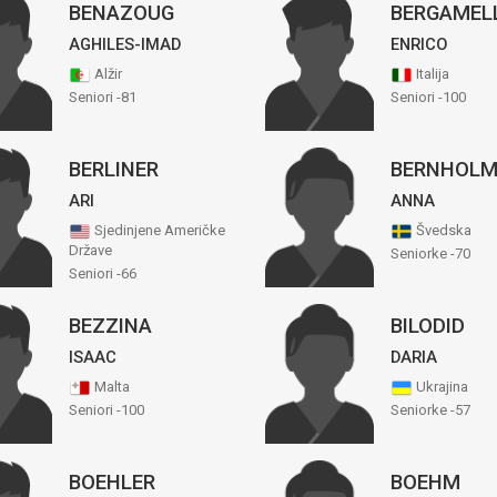
BENAZOUG
BERGAMEL
AGHILES-IMAD
ENRICO
Alžir
Italija
Seniori -81
Seniori -100
BERLINER
BERNHOL
ARI
ANNA
Sjedinjene Američke
Švedska
Države
Seniorke -70
Seniori -66
BEZZINA
BILODID
ISAAC
DARIA
Malta
Ukrajina
Seniori -100
Seniorke -57
BOEHLER
BOEHM