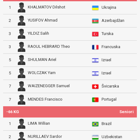
KHALMATOV Dilshot
1
Ukrajina
YUSIFOV Ahmad
2
Azerbajdžan
YILDIZ Salih
3
Turska
RAOUL HEBRARD Theo
3
Francuska
SHULMAN Ariel
5
Izrael
WOLCZAK Yam
5
Izrael
WAIZENEGGER Samuel
7
Švicarska
Portugal
MENDES Francisco
7
-66 KG
Seniori
LIMA Willian
1
Brazil
NURILLAEV Sardor
2
Uzbekistan