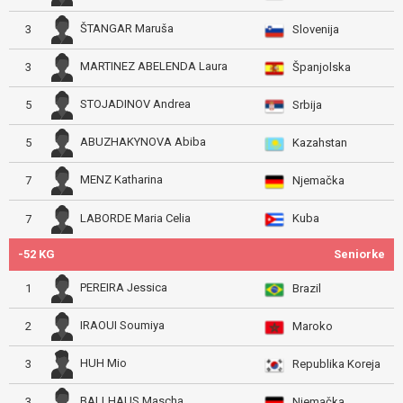
ŠTANGAR Maruša
3
Slovenija
MARTINEZ ABELENDA Laura
3
Španjolska
STOJADINOV Andrea
5
Srbija
ABUZHAKYNOVA Abiba
5
Kazahstan
MENZ Katharina
7
Njemačka
Kuba
LABORDE Maria Celia
7
-52 KG
Seniorke
PEREIRA Jessica
1
Brazil
IRAOUI Soumiya
2
Maroko
HUH Mio
3
Republika Koreja
BALLHAUS Mascha
3
Njemačka