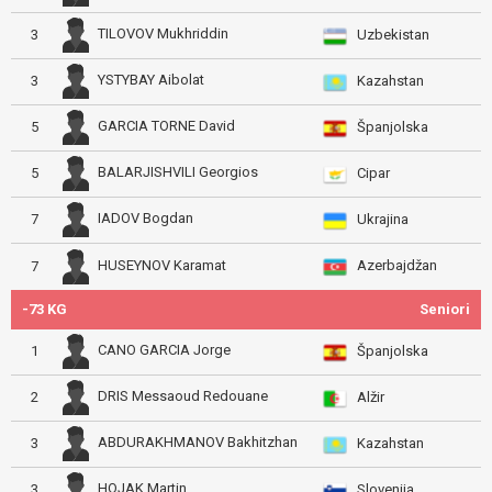
TILOVOV Mukhriddin
3
Uzbekistan
YSTYBAY Aibolat
3
Kazahstan
GARCIA TORNE David
5
Španjolska
BALARJISHVILI Georgios
5
Cipar
IADOV Bogdan
7
Ukrajina
Azerbajdžan
HUSEYNOV Karamat
7
-73 KG
Seniori
CANO GARCIA Jorge
1
Španjolska
DRIS Messaoud Redouane
2
Alžir
ABDURAKHMANOV Bakhitzhan
3
Kazahstan
HOJAK Martin
3
Slovenija