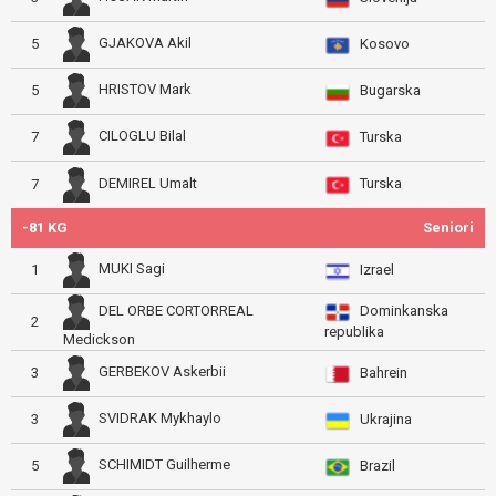
GJAKOVA Akil
5
Kosovo
HRISTOV Mark
5
Bugarska
CILOGLU Bilal
7
Turska
Turska
DEMIREL Umalt
7
-81 KG
Seniori
MUKI Sagi
1
Izrael
Dominkanska
DEL ORBE CORTORREAL
2
republika
Medickson
GERBEKOV Askerbii
3
Bahrein
SVIDRAK Mykhaylo
3
Ukrajina
SCHIMIDT Guilherme
5
Brazil