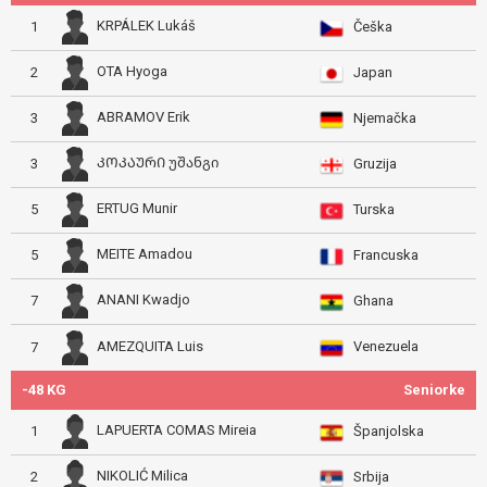
KRPÁLEK Lukáš
1
Češka
OTA Hyoga
2
Japan
ABRAMOV Erik
3
Njemačka
ᲙᲝᲙᲐᲣᲠᲘ უშანგი
3
Gruzija
ERTUG Munir
5
Turska
MEITE Amadou
5
Francuska
ANANI Kwadjo
7
Ghana
Venezuela
AMEZQUITA Luis
7
-48 KG
Seniorke
LAPUERTA COMAS Mireia
1
Španjolska
NIKOLIĆ Milica
2
Srbija