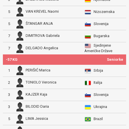
VAN KREVEL Naomi
5
Nizozemska
ŠTANGAR ANJA
5
Slovenija
DIMITROVA Gabriela
7
Bugarska
Sjedinjene
DELGADO Angelica
7
Američke Države
-57 KG
Seniorke
PERIŠIĆ Marica
1
Srbija
TONIOLO Veronica
2
Italija
KAJZER Kaja
3
Slovenija
BILODID Daria
3
Ukrajina
LIMA Jessica
5
Brazil