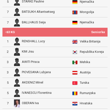
STARKE Pauline
5
Njemačka
BATSUKH Altantsetseg
7
Mongolija
Njemačka
BALLHAUS Seija
7
-63 KG
Seniorke
RENSHALL Lucy
1
Velika Britanija
KIM Jisu
2
Republika Koreja
AWITI Prisca
3
Mehika
PIOVESANA Lubjana
3
Austrija
AKDENIZ Minel
5
Turska
IVANESCU Florentina
5
Rumunjska
OBERAN Iva
7
Hrvatska