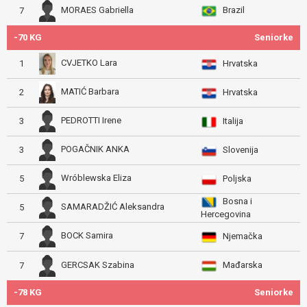
Brazil
MORAES Gabriella
7
-70 KG
Seniorke
CVJETKO Lara
1
Hrvatska
MATIĆ Barbara
2
Hrvatska
PEDROTTI Irene
3
Italija
POGAČNIK ANKA
3
Slovenija
Wróblewska Eliza
5
Poljska
Bosna i
SAMARADŽIĆ Aleksandra
5
Hercegovina
BOCK Samira
7
Njemačka
Mađarska
GERCSAK Szabina
7
-78 KG
Seniorke