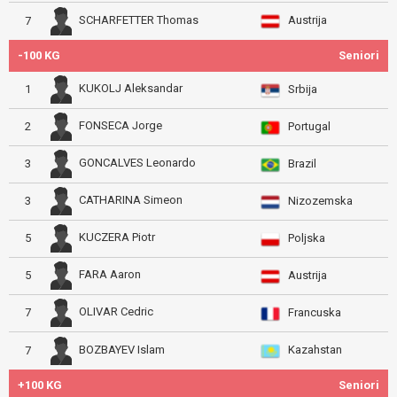
Austrija
SCHARFETTER Thomas
7
-100 KG
Seniori
KUKOLJ Aleksandar
1
Srbija
FONSECA Jorge
2
Portugal
GONCALVES Leonardo
3
Brazil
CATHARINA Simeon
3
Nizozemska
KUCZERA Piotr
5
Poljska
FARA Aaron
5
Austrija
OLIVAR Cedric
7
Francuska
Kazahstan
BOZBAYEV Islam
7
+100 KG
Seniori