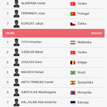
ALBAYRAK Vedat
5
Turska
FERNANDO Joao
7
Portugal
Češka
KOPECKY Jakub
7
-90 KG
Seniori
TOTH Krisztian
1
Mađarska
OZERLER Mikail
2
Turska
CHOUCHI Sami
3
Belgija
MACEDO Rafael
3
Brazil
NIETO TRINIDAD Daniel
5
Španjolska
GANTULGA Altanbagana
5
Mongolija
KALJULAID Klen kristofer
7
Estonija