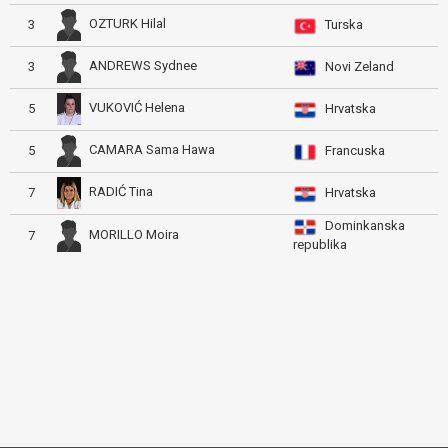
OZTURK Hilal
3
Turska
ANDREWS Sydnee
3
Novi Zeland
VUKOVIĆ Helena
5
Hrvatska
CAMARA Sama Hawa
5
Francuska
RADIĆ Tina
7
Hrvatska
Dominkanska
MORILLO Moira
7
republika