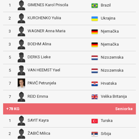
GIMENES Karol Priscila
1
Brazil
KURCHENKO Yuliia
2
Ukrajina
WAGNER Anna Maria
3
Njemačka
BOEHM Alina
3
Njemačka
DERKS Lieke
5
Nizozemska
VAN HEEMST Yael
5
Nizozemska
PAVIĆ Petrunjela
7
Hrvatska
Velika Britanija
REID Emma
7
+78 KG
Seniorke
SAYIT Kayra
1
Turska
ŽABIĆ Milica
2
Srbija