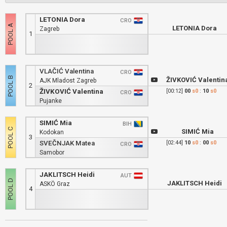
LETONIA Dora
CRO
LETONIA Dora
Zagreb
1
VLAČIĆ Valentina
CRO
ŽIVKOVIĆ Valentin
AJK Mladost Zagreb
2
ŽIVKOVIĆ Valentina
[00:12]
00
s0
:
10
s0
CRO
Pujanke
SIMIĆ Mia
BIH
SIMIĆ Mia
Kodokan
3
SVEČNJAK Matea
[02:44]
10
s0
:
00
s0
CRO
Samobor
JAKLITSCH Heidi
AUT
JAKLITSCH Heidi
ASKÖ Graz
4