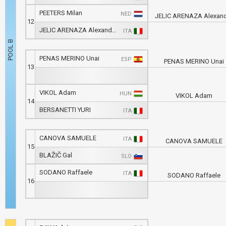
PEETERS Milan
NED
JELIC ARENAZA Alexan
12
JELIC ARENAZA Alexander
ITA
PENAS MERINO Unai
ESP
PENAS MERINO Unai
13
VIKOL Adam
HUN
VIKOL Adam
14
BERSANETTI YURI
ITA
CANOVA SAMUELE
ITA
CANOVA SAMUELE
15
BLAŽIČ Gal
SLO
SODANO Raffaele
ITA
SODANO Raffaele
16