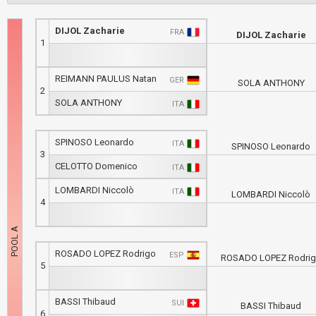
DIJOL Zacharie
FRA
DIJOL Zacharie
1
REIMANN PAULUS Natan
GER
SOLA ANTHONY
2
SOLA ANTHONY
ITA
SPINOSO Leonardo
ITA
SPINOSO Leonardo
3
CELOTTO Domenico
ITA
LOMBARDI Niccolò
ITA
LOMBARDI Niccolò
4
ROSADO LOPEZ Rodrigo
ESP
ROSADO LOPEZ Rodri
5
BASSI Thibaud
SUI
BASSI Thibaud
6