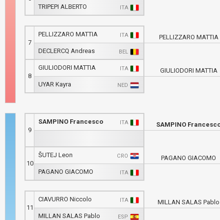
TRIPEPI ALBERTO
ITA
PELLIZZARO MATTIA
ITA
PELLIZZARO MATTIA
7
DECLERCQ Andreas
BEL
GIULIODORI MATTIA
ITA
GIULIODORI MATTIA
8
UYAR Kayra
NED
SAMPINO Francesco
ITA
SAMPINO Francesc
9
ŠUTEJ Leon
CRO
PAGANO GIACOMO
10
PAGANO GIACOMO
ITA
CIAVURRO Niccolo
ITA
MILLAN SALAS Pablo
11
MILLAN SALAS Pablo
ESP