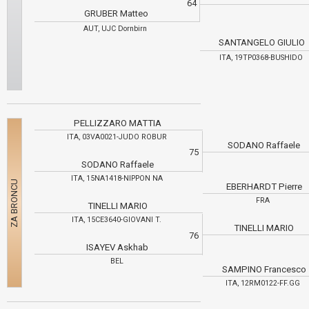
64
GRUBER Matteo
AUT, UJC Dornbirn
SANTANGELO GIULIO
ITA, 19TP0368-BUSHIDO
PELLIZZARO MATTIA
ITA, 03VA0021-JUDO ROBUR
SODANO Raffaele
75
SODANO Raffaele
ITA, 15NA1418-NIPPON NA
EBERHARDT Pierre
FRA
TINELLI MARIO
ITA, 15CE3640-GIOVANI T.
TINELLI MARIO
76
ISAYEV Askhab
BEL
SAMPINO Francesco
ITA, 12RM0122-FF.GG