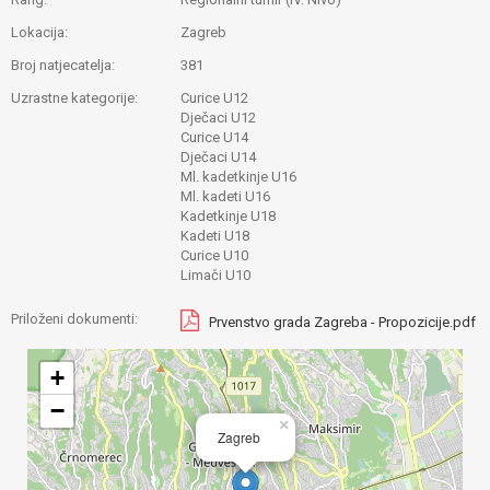
Lokacija:
Zagreb
Broj natjecatelja:
381
Uzrastne kategorije:
Curice U12
Dječaci U12
Curice U14
Dječaci U14
Ml. kadetkinje U16
Ml. kadeti U16
Kadetkinje U18
Kadeti U18
Curice U10
Limači U10
Priloženi dokumenti:
Prvenstvo grada Zagreba - Propozicije.pdf
+
−
×
Zagreb