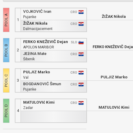
VOJKOVIĆ Ivan
CRO
ŽIŽAK Nikola
Pujanke
1
ŽIŽAK Nikola
CRO
Dalmacijacement
FERKO KNEŽEVIČ Dejan
SLO
FERKO KNEŽEVIČ Dej
APOLON MARIBOR
2
JEžINA Mate
CRO
Šibenik
PULJIZ Marko
CRO
PULJIZ Marko
Val
3
BOGDANOVIĆ Šimun
CRO
Pujanke
MATULOVIć Kimi
CRO
MATULOVIć Kimi
Zadar
4