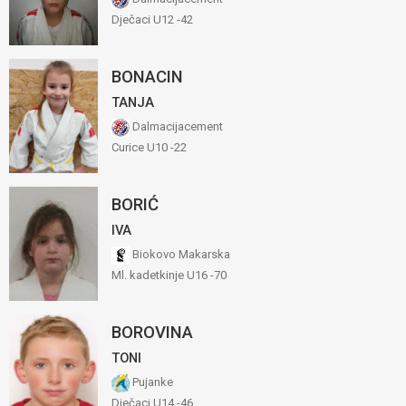
Dječaci U12 -42
BONACIN
TANJA
Dalmacijacement
Curice U10 -22
BORIĆ
IVA
Biokovo Makarska
Ml. kadetkinje U16 -70
BOROVINA
TONI
Pujanke
Dječaci U14 -46