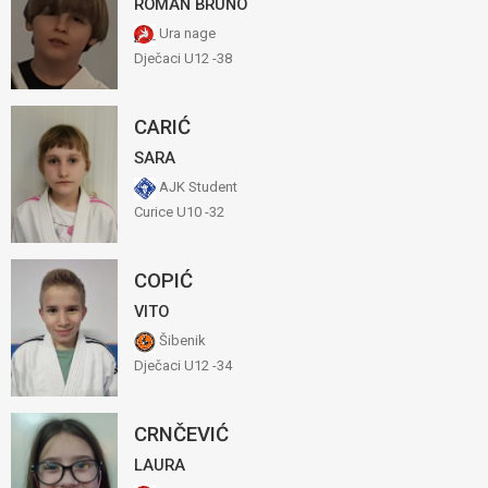
ROMAN BRUNO
Ura nage
Dječaci U12 -38
CARIĆ
SARA
AJK Student
Curice U10 -32
COPIĆ
VITO
Šibenik
Dječaci U12 -34
CRNČEVIĆ
LAURA