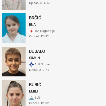
Dječaci U14 -50
BRČIĆ
ENA
Tori Dugopolje
Curice U12 -32
BUBALO
ŠIMUN
AJK Student
Limači U10 -42
BUBIĆ
EMILI
Solin
Curice U12 -32