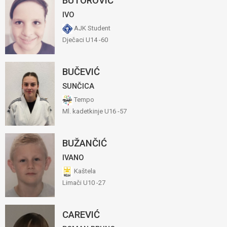
BUTOROVIĆ
IVO
AJK Student
Dječaci U14 -60
BUČEVIĆ
SUNČICA
Tempo
Ml. kadetkinje U16 -57
BUŽANČIĆ
IVANO
Kaštela
Limači U10 -27
CAREVIĆ