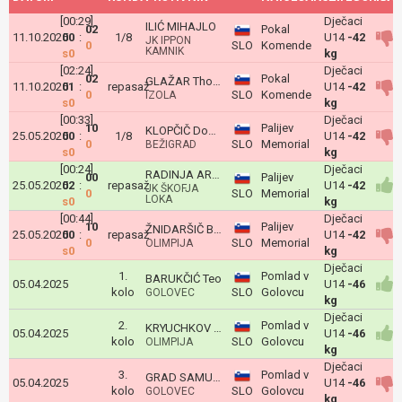
[00:29]
Dječaci
ILIĆ MIHAJLO
02
Pokal
11.10.2025
00
:
1/8
U14
-42
JK IPPON
0
SLO
Komende
KAMNIK
s0
kg
[02:24]
Dječaci
02
Pokal
GLAŽAR Thomas
11.10.2025
01
:
repasaž
U14
-42
0
SLO
Komende
IZOLA
s0
kg
[00:33]
Dječaci
10
Palijev
KLOPČIČ Domen
25.05.2025
00
:
1/8
U14
-42
0
SLO
Memorial
BEŽIGRAD
s0
kg
[00:24]
Dječaci
RADINJA ARNUŠ Brin
00
Palijev
25.05.2025
02
:
repasaž
U14
-42
JK ŠKOFJA
0
SLO
Memorial
LOKA
s0
kg
[00:44]
Dječaci
10
Palijev
ŽNIDARŠIČ Beno
25.05.2025
00
:
repasaž
U14
-42
0
SLO
Memorial
OLIMPIJA
s0
kg
Dječaci
1.
Pomlad v
BARUKČIĆ Teo
05.04.2025
U14
-46
kolo
SLO
Golovcu
GOLOVEC
kg
Dječaci
2.
Pomlad v
KRYUCHKOV MAKAR
05.04.2025
U14
-46
kolo
SLO
Golovcu
OLIMPIJA
kg
Dječaci
3.
Pomlad v
GRAD SAMUEL
05.04.2025
U14
-46
kolo
SLO
Golovcu
GOLOVEC
kg