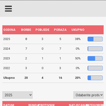
GODINA
BORBE
POBJEDE
PORAZA
UKUPNO
2025
8
3
5
38%
2024
7
0
7
0%
2023
2
1
1
50%
2022
3
0
3
0%
Ukupno
20
4
16
20%
DATUM
RUNDA
PROTIVNIK
NATJECANJE
KATEGORIJA
ISH