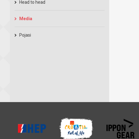
Head to head
Media
Pojasi