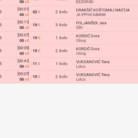
00
s0
BEŽIGRAD
[00:31]
DRAKŠIČ KOŠTOMAJ NASTJA
5
:
02
0
2. kolo
00
s0
JK IPPON KAMNIK
[00:11]
POLJANŠEK Jera
5
:
10
0
3. kolo
00
s0
ŽIRI
[00:07]
KORDIĆ Dora
5
:
10
0
1. kolo
00
s0
Olimp
[00:05]
KORDIĆ Dora
5
:
10
0
2. kolo
00
s0
Olimp
[00:41]
VUKSANOVIĆ Tena
5
:
11
0
1. kolo
00
s0
Lotus
[00:07]
VUKSANOVIĆ Tena
5
:
10
0
2. kolo
00
s0
Lotus