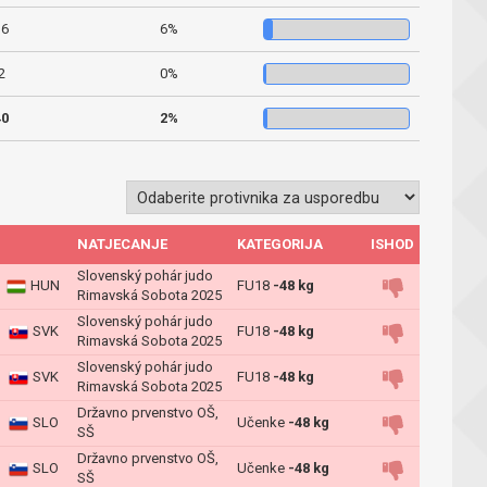
16
6%
2
0%
40
2%
NATJECANJE
KATEGORIJA
ISHOD
Slovenský pohár judo
HUN
FU18
-48 kg
Rimavská Sobota 2025
Slovenský pohár judo
SVK
FU18
-48 kg
Rimavská Sobota 2025
Slovenský pohár judo
SVK
FU18
-48 kg
Rimavská Sobota 2025
Državno prvenstvo OŠ,
SLO
Učenke
-48 kg
SŠ
Državno prvenstvo OŠ,
SLO
Učenke
-48 kg
SŠ