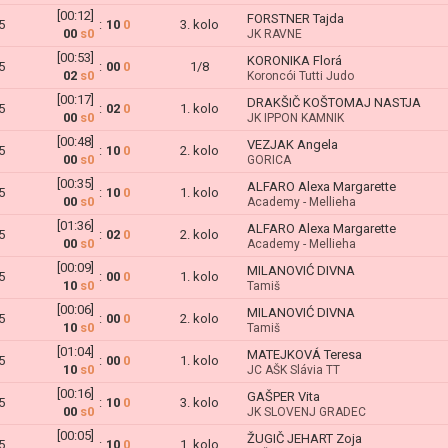
[00:12]
FORSTNER Tajda
5
:
10
0
3. kolo
00
s0
JK RAVNE
[00:53]
KORONIKA Florá
5
:
00
0
1/8
02
s0
Koroncói Tutti Judo
[00:17]
DRAKŠIČ KOŠTOMAJ NASTJA
5
:
02
0
1. kolo
00
s0
JK IPPON KAMNIK
[00:48]
VEZJAK Angela
5
:
10
0
2. kolo
00
s0
GORICA
[00:35]
ALFARO Alexa Margarette
5
:
10
0
1. kolo
00
s0
Academy - Mellieha
[01:36]
ALFARO Alexa Margarette
5
:
02
0
2. kolo
00
s0
Academy - Mellieha
[00:09]
MILANOVIĆ DIVNA
5
:
00
0
1. kolo
10
s0
Tamiš
[00:06]
MILANOVIĆ DIVNA
5
:
00
0
2. kolo
10
s0
Tamiš
[01:04]
MATEJKOVÁ Teresa
5
:
00
0
1. kolo
10
s0
JC AŠK Slávia TT
[00:16]
GAŠPER Vita
5
:
10
0
3. kolo
00
s0
JK SLOVENJ GRADEC
[00:05]
ŽUGIČ JEHART Zoja
5
:
10
0
1. kolo