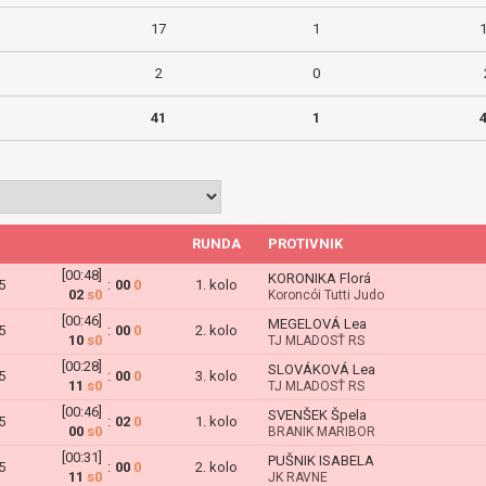
17
1
2
0
41
1
RUNDA
PROTIVNIK
[00:48]
KORONIKA Florá
5
:
00
0
1. kolo
02
s0
Koroncói Tutti Judo
[00:46]
MEGELOVÁ Lea
5
:
00
0
2. kolo
10
s0
TJ MLADOSŤ RS
[00:28]
SLOVÁKOVÁ Lea
5
:
00
0
3. kolo
11
s0
TJ MLADOSŤ RS
[00:46]
SVENŠEK Špela
5
:
02
0
1. kolo
00
s0
BRANIK MARIBOR
[00:31]
PUŠNIK ISABELA
5
:
00
0
2. kolo
11
s0
JK RAVNE