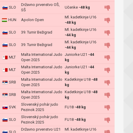
Državno prvenstvo OŠ,
SLO
Učenke
-48 kg
SŠ
Ml. kadetkinje U16
HUN
Apolon Open
-48 kg
Ml. kadetkinje U16
SLO
39. Turnir Bežigrad
-44 kg
Ml. kadetkinje U16
SLO
39. Turnir Bežigrad
-44 kg
Malta International Judo
Juniorke U21
-44
MLT
Open 2025
kg
Malta International Judo
Juniorke U21
-44
MLT
Open 2025
kg
Malta International Judo
Kadetkinje U18
-48
SRB
Open 2025
kg
Malta International Judo
Kadetkinje U18
-48
SRB
Open 2025
kg
Slovenský pohár judo
SVK
FU18
-48 kg
Pezinok 2025
Slovenský pohár judo
SLO
FU18
-48 kg
Pezinok 2025
Državno prvenstvo U21
Ml. kadetkinje U16
SLO