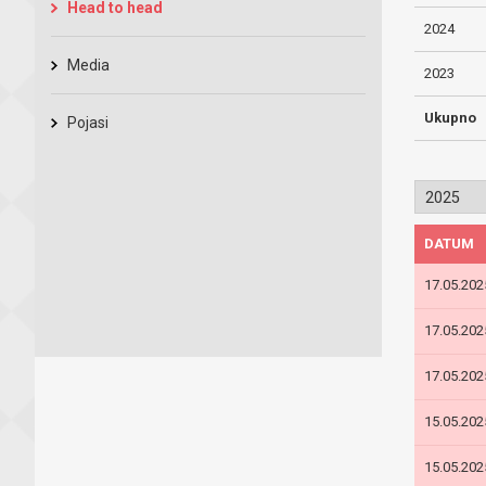
Head to head
2024
Media
2023
Ukupno
Pojasi
DATUM
17.05.202
17.05.202
17.05.202
15.05.202
15.05.202