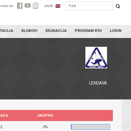
e nas na:
Jezik
TACIJA
KLUBOVI
EDUKACIJA
PROGRAM KYU
LOGIN
LENDAVA
RAZA
UKUPNO
22
0%