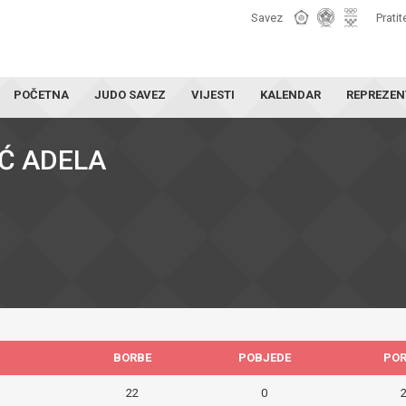
Savez
Pratit
POČETNA
JUDO SAVEZ
VIJESTI
KALENDAR
REPREZEN
Ć ADELA
BORBE
POBJEDE
PO
22
0