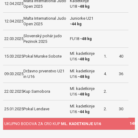
Malta International Judo
Kadetkinje
12.04.2025
Open 2025
U18
-48 kg
Malta International Judo
Juniorke U21
12.04.2025
Open 2025
-44 kg
Slovenský pohár judo
22.03.2025
FU18
-48 kg
Pezinok 2025
Ml. kadetkinje
15.03.2025
Pokal Murske Sobote
1.
40
U16
-48 kg
Državno prvenstvo U21
Ml. kadetkinje
09.03.2025
4.
36
in U16
U16
-48 kg
Ml. kadetkinje
22.02.2025
Kup Samobora
2.
U16
-48 kg
Ml. kadetkinje
25.01.2025
Pokal Lendave
2.
30
U16
-44 kg
148
UKUPNO BODOVA ZA CRO KUP
ML. KADETKINJE U16