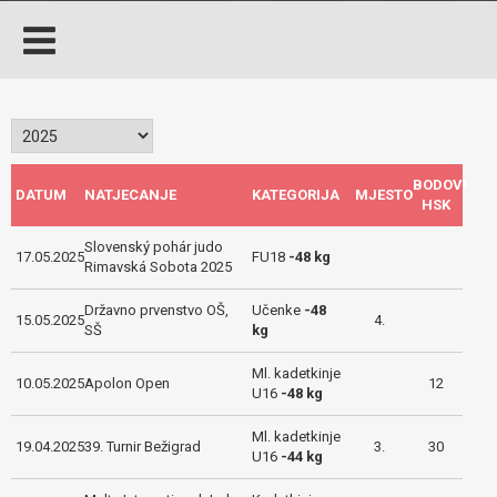
BODOVI
DATUM
NATJECANJE
KATEGORIJA
MJESTO
HSK
Slovenský pohár judo
17.05.2025
FU18
-48 kg
Rimavská Sobota 2025
Državno prvenstvo OŠ,
Učenke
-48
15.05.2025
4.
SŠ
kg
Ml. kadetkinje
10.05.2025
Apolon Open
12
U16
-48 kg
Ml. kadetkinje
19.04.2025
39. Turnir Bežigrad
3.
30
U16
-44 kg