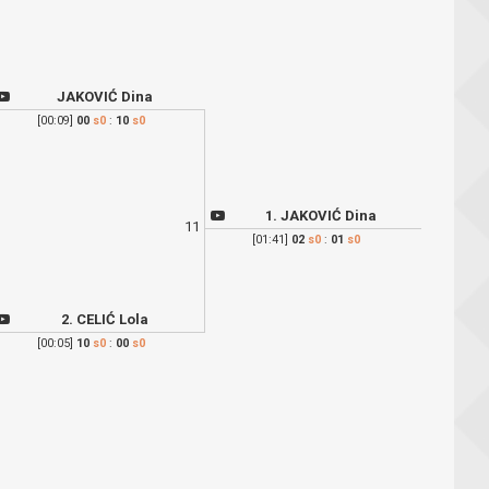
JAKOVIĆ Dina
[00:09]
00
s0
:
10
s0
1. JAKOVIĆ Dina
11
[01:41]
02
s0
:
01
s0
2. CELIĆ Lola
[00:05]
10
s0
:
00
s0