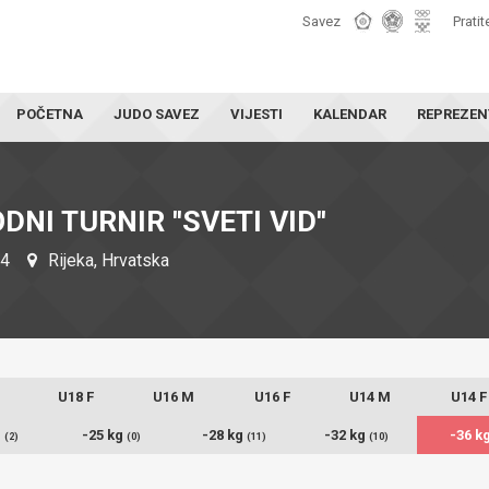
Savez
Pratit
POČETNA
JUDO SAVEZ
VIJESTI
KALENDAR
REPREZEN
NI TURNIR ''SVETI VID''
24
Rijeka, Hrvatska
U18 F
U16 M
U16 F
U14 M
U14 F
g
-25 kg
-28 kg
-32 kg
-36 k
(2)
(0)
(11)
(10)