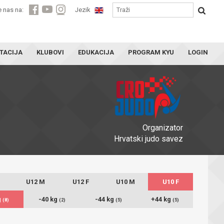
e nas na:
Jezik
TACIJA
KLUBOVI
EDUKACIJA
PROGRAM KYU
LOGIN
Organizator
Hrvatski judo savez
U12 M
U12 F
U10 M
U10 F
g
-40 kg
-44 kg
+44 kg
(8)
(2)
(5)
(5)