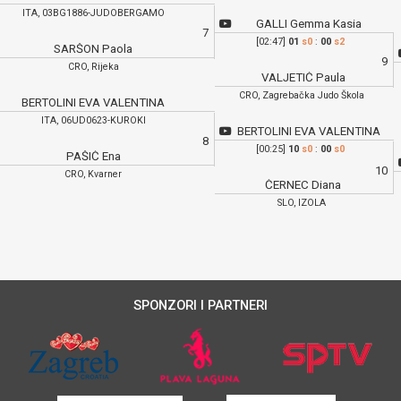
ITA, 03BG1886-JUDOBERGAMO
GALLI Gemma Kasia
7
[02:47]
01
s0
:
00
s2
SARŠON Paola
9
CRO, Rijeka
VALJETIĆ Paula
CRO, Zagrebačka Judo Škola
BERTOLINI EVA VALENTINA
ITA, 06UD0623-KUROKI
BERTOLINI EVA VALENTINA
8
[00:25]
10
s0
:
00
s0
PAŠIĆ Ena
10
CRO, Kvarner
ČERNEC Diana
SLO, IZOLA
SPONZORI I PARTNERI