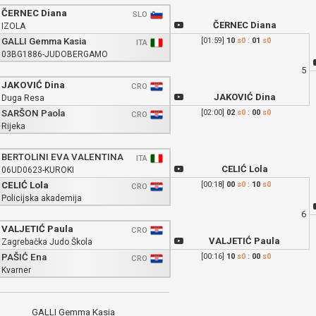
ČERNEC Diana
SLO
ČERNEC Diana
IZOLA
GALLI Gemma Kasia
[01:59]
10
s0
:
01
s0
ITA
03BG1886-JUDOBERGAMO
5
JAKOVIĆ Dina
CRO
JAKOVIĆ Dina
Duga Resa
SARŠON Paola
[02:00]
02
s0
:
00
s0
CRO
Rijeka
BERTOLINI EVA VALENTINA
ITA
CELIĆ Lola
06UD0623-KUROKI
CELIĆ Lola
[00:18]
00
s0
:
10
s0
CRO
Policijska akademija
6
VALJETIĆ Paula
CRO
VALJETIĆ Paula
Zagrebačka Judo Škola
PAŠIĆ Ena
[00:16]
10
s0
:
00
s0
CRO
Kvarner
GALLI Gemma Kasia