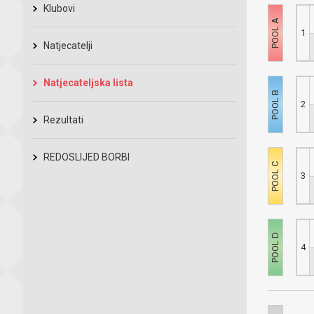
Klubovi
1
Natjecatelji
Natjecateljska lista
2
Rezultati
REDOSLIJED BORBI
3
4