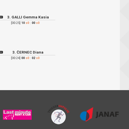
3. GALLI Gemma Kasia
[00:25]
10
s0
:
00
s0
3. ČERNEC Diana
[00:24]
00
s0
:
02
s0