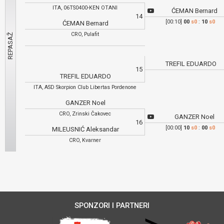
ITA, 06TS0400-KEN OTANI
ĆEMAN Bernard
14
[00:10]
00
s0
:
10
s0
ĆEMAN Bernard
CRO, Pulafit
TREFIL EDUARDO
15
TREFIL EDUARDO
ITA, ASD Skorpion Club Libertas Pordenone
GANZER Noel
CRO, Zrinski Čakovec
GANZER Noel
16
[00:00]
10
s0
:
00
s0
MILEUSNIĆ Aleksandar
CRO, Kvarner
SPONZORI I PARTNERI