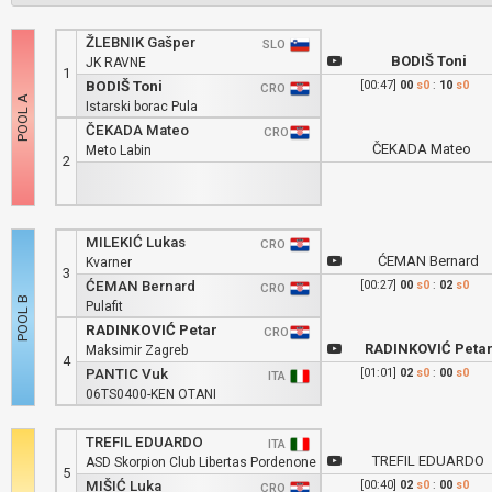
ŽLEBNIK Gašper
SLO
BODIŠ Toni
JK RAVNE
1
BODIŠ Toni
[00:47]
00
s0
:
10
s0
CRO
Istarski borac Pula
ČEKADA Mateo
CRO
ČEKADA Mateo
Meto Labin
2
MILEKIĆ Lukas
CRO
ĆEMAN Bernard
Kvarner
3
ĆEMAN Bernard
[00:27]
00
s0
:
02
s0
CRO
Pulafit
RADINKOVIĆ Petar
CRO
RADINKOVIĆ Peta
Maksimir Zagreb
4
PANTIC Vuk
[01:01]
02
s0
:
00
s0
ITA
06TS0400-KEN OTANI
TREFIL EDUARDO
ITA
TREFIL EDUARDO
ASD Skorpion Club Libertas Pordenone
5
MIŠIĆ Luka
[00:40]
02
s0
:
00
s0
CRO