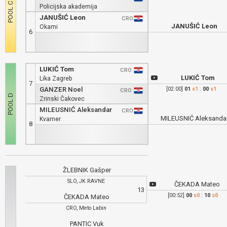
Policijska akademija
JANUŠIĆ Leon
CRO
JANUŠIĆ Leon
Okami
6
LUKIĆ Tom
CRO
LUKIĆ Tom
Lika Zagreb
7
GANZER Noel
[02:00]
01
s1
:
00
s1
CRO
Zrinski Čakovec
MILEUSNIĆ Aleksandar
CRO
MILEUSNIĆ Aleksanda
Kvarner
8
ŽLEBNIK Gašper
SLO, JK RAVNE
ČEKADA Mateo
13
[00:52]
00
s0
:
10
s0
ČEKADA Mateo
CRO, Meto Labin
PANTIC Vuk