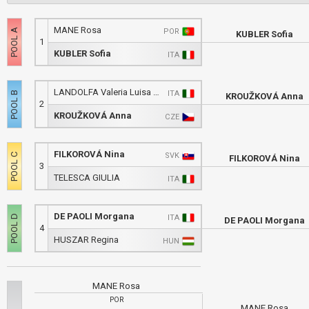
MANE Rosa
POR
KUBLER Sofia
1
KUBLER Sofia
ITA
LANDOLFA Valeria Luisa Maria
ITA
KROUŽKOVÁ Anna
2
KROUŽKOVÁ Anna
CZE
FILKOROVÁ Nina
SVK
FILKOROVÁ Nina
3
TELESCA GIULIA
ITA
DE PAOLI Morgana
ITA
DE PAOLI Morgana
4
HUSZAR Regina
HUN
MANE Rosa
POR
MANE Rosa