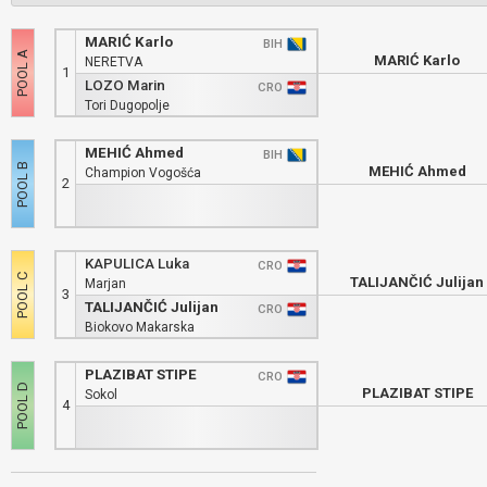
MARIĆ Karlo
BIH
MARIĆ Karlo
NERETVA
1
LOZO Marin
CRO
Tori Dugopolje
MEHIĆ Ahmed
BIH
MEHIĆ Ahmed
Champion Vogošća
2
KAPULICA Luka
CRO
TALIJANČIĆ Julijan
Marjan
3
TALIJANČIĆ Julijan
CRO
Biokovo Makarska
PLAZIBAT STIPE
CRO
PLAZIBAT STIPE
Sokol
4