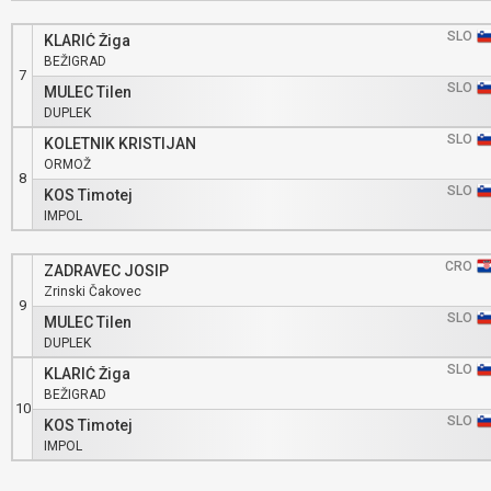
SLO
KLARIĆ Žiga
BEŽIGRAD
7
SLO
MULEC Tilen
DUPLEK
SLO
KOLETNIK KRISTIJAN
ORMOŽ
8
SLO
KOS Timotej
IMPOL
CRO
ZADRAVEC JOSIP
Zrinski Čakovec
9
SLO
MULEC Tilen
DUPLEK
SLO
KLARIĆ Žiga
BEŽIGRAD
10
SLO
KOS Timotej
IMPOL