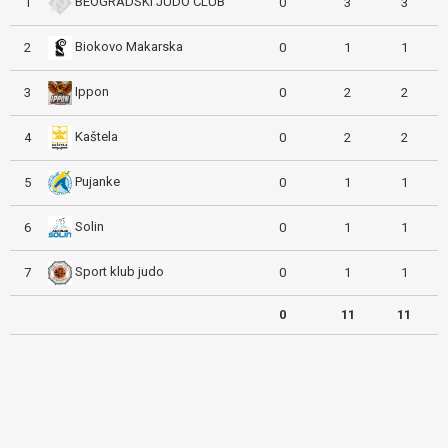
BEOGRADSKI JUDO CLUB
1
0
3
3
Biokovo Makarska
2
0
1
1
Ippon
3
0
2
2
Kaštela
4
0
2
2
Pujanke
5
0
1
1
Solin
6
0
1
1
Sport klub judo
7
0
1
1
0
11
11