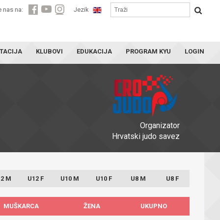
e nas na:
Jezik
TACIJA
KLUBOVI
EDUKACIJA
PROGRAM KYU
LOGIN
Organizator
Hrvatski judo savez
2 M
U12 F
U10 M
U10 F
U8 M
U8 F
MUŠKARCA
ŽENA
UKUPNO