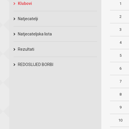
Klubovi
1
2
Natjecatelji
3
Natjecateljska lista
4
Rezultati
5
REDOSLIJED BORBI
6
7
8
9
10