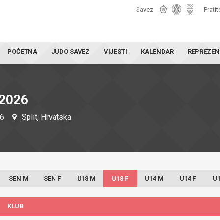
Savez
Pratit
POČETNA
JUDO SAVEZ
VIJESTI
KALENDAR
REPREZEN
2026
26
Split, Hrvatska
SEN M
SEN F
U18 M
U18 F
U14 M
U14 F
U1
KLUB