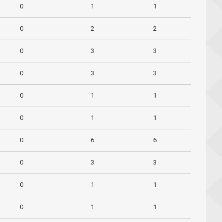
0
1
1
0
2
2
0
3
3
0
3
3
0
1
1
0
1
1
0
6
6
0
3
3
0
1
1
0
1
1