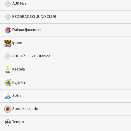
AJK Hvar
BEOGRADSKI JUDO CLUB
Dalmacijacement
Ippon
JUDO ŽELEZO Hranice
Kaštela
Pujanke
Solin
Sport klub judo
Tempo