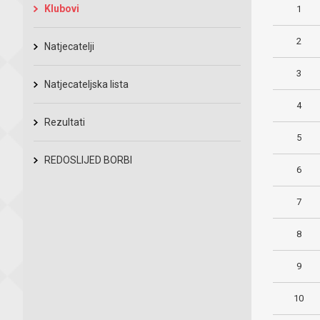
Klubovi
1
2
Natjecatelji
3
Natjecateljska lista
4
Rezultati
5
REDOSLIJED BORBI
6
7
8
9
10