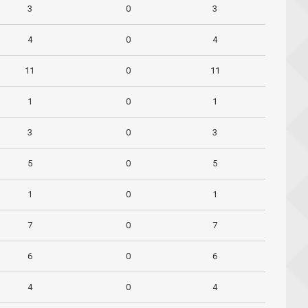
3
0
3
4
0
4
11
0
11
1
0
1
3
0
3
5
0
5
1
0
1
7
0
7
6
0
6
4
0
4