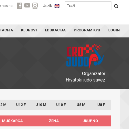
e nas na:
Jezik
TACIJA
KLUBOVI
EDUKACIJA
PROGRAM KYU
LOGIN
Organizator
Hrvatski judo savez
2 M
U12 F
U10 M
U10 F
U8 M
U8 F
MUŠKARCA
ŽENA
UKUPNO