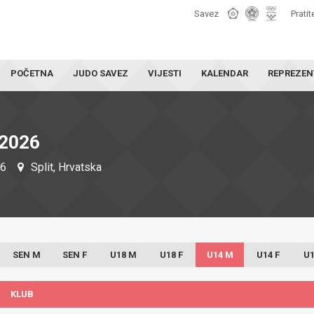
Savez
Pratit
POČETNA
JUDO SAVEZ
VIJESTI
KALENDAR
REPREZEN
2026
26
Split, Hrvatska
SEN M
SEN F
U18 M
U18 F
U14 M
U14 F
U1
KLUB