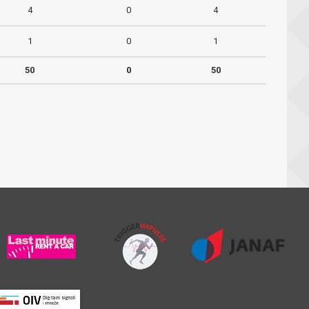
4
0
4
1
0
1
50
0
50