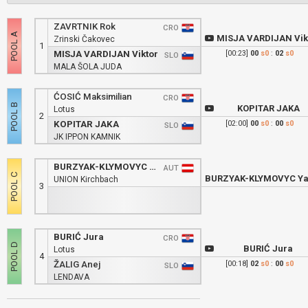
ZAVRTNIK Rok
CRO
MISJA VARDIJAN Vik
Zrinski Čakovec
1
MISJA VARDIJAN Viktor
[00:23]
00
s0
:
02
s0
SLO
MALA ŠOLA JUDA
ĆOSIĆ Maksimilian
CRO
KOPITAR JAKA
Lotus
2
KOPITAR JAKA
[02:00]
00
s0
:
00
s0
SLO
JK IPPON KAMNIK
BURZYAK-KLYMOVYC Yaroslav
AUT
UNION Kirchbach
3
BURIĆ Jura
CRO
BURIĆ Jura
Lotus
4
ŽALIG Anej
[00:18]
02
s0
:
00
s0
SLO
LENDAVA