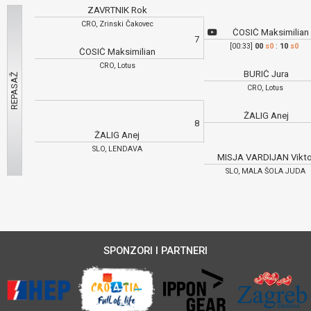
ZAVRTNIK Rok
CRO, Zrinski Čakovec
ĆOSIĆ Maksimilian
7
[00:33]
00
s0
:
10
s0
ĆOSIĆ Maksimilian
CRO, Lotus
BURIĆ Jura
CRO, Lotus
ŽALIG Anej
8
ŽALIG Anej
SLO, LENDAVA
MISJA VARDIJAN Vikt
SLO, MALA ŠOLA JUDA
SPONZORI I PARTNERI