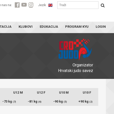
e nas na:
Jezik
TACIJA
KLUBOVI
EDUKACIJA
PROGRAM KYU
LOGIN
Organizator
Hrvatski judo savez
U12 M
U12 F
U10 M
U10 F
-73 kg
-81 kg
-90 kg
+90 kg
(7)
(6)
(5)
(2)