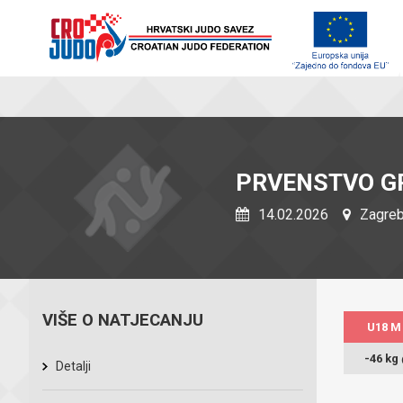
PRVENSTVO G
14.02.2026
Zagreb
VIŠE O NATJECANJU
U18 M
-46 kg
Detalji