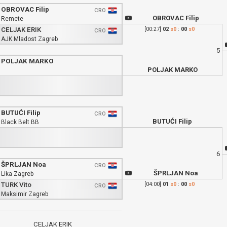
OBROVAC Filip
CRO
OBROVAC Filip
Remete
CELJAK ERIK
[00:27]
02
s0
:
00
s0
CRO
AJK Mladost Zagreb
5
POLJAK MARKO
POLJAK MARKO
BUTUĆI Filip
CRO
BUTUĆI Filip
Black Belt BB
6
ŠPRLJAN Noa
CRO
ŠPRLJAN Noa
Lika Zagreb
TURK Vito
[04:00]
01
s0
:
00
s0
CRO
Maksimir Zagreb
CELJAK ERIK