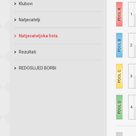
Klubovi
1
Natjecatelji
Natjecateljska lista
2
Rezultati
REDOSLIJED BORBI
3
4