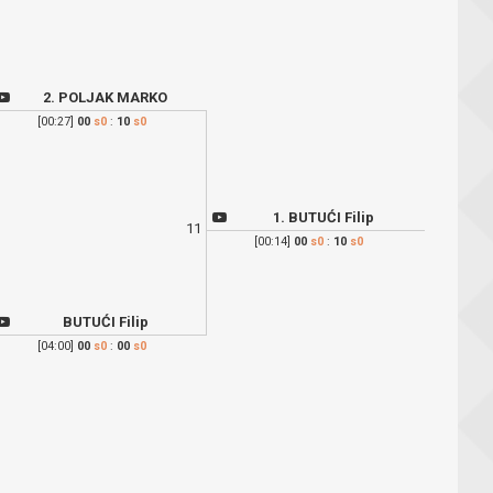
2. POLJAK MARKO
[00:27]
00
s0
:
10
s0
1. BUTUĆI Filip
11
[00:14]
00
s0
:
10
s0
BUTUĆI Filip
[04:00]
00
s0
:
00
s0