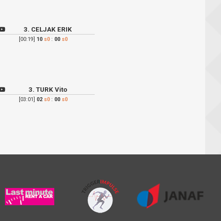
3. CELJAK ERIK
[00:19]
10
s0
:
00
s0
3. TURK Vito
[03:01]
02
s0
:
00
s0