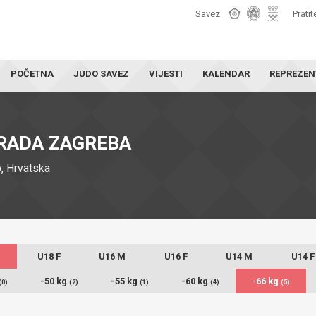
Savez
Pratit
POČETNA
JUDO SAVEZ
VIJESTI
KALENDAR
REPREZEN
RADA ZAGREBA
, Hrvatska
U18 F
U16 M
U16 F
U14 M
U14 F
-50 kg
-55 kg
-60 kg
-66 kg
(0)
(2)
(1)
(4)
(5)